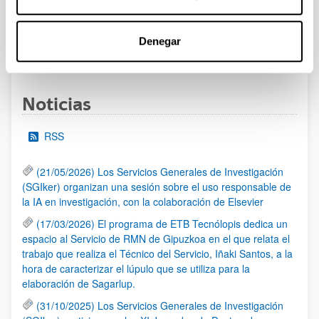
al 30/07/2026 (ambos incluídos)
Denegar
1
2
3
...
95
Página
Página
Página
Páginas intermedias Use TAB 
Página
Noticias
RSS
(21/05/2026) Los Servicios Generales de Investigación
(SGIker) organizan una sesión sobre el uso responsable de
la IA en investigación, con la colaboración de Elsevier
(17/03/2026) El programa de ETB Tecnólopis dedica un
espacio al Servicio de RMN de Gipuzkoa en el que relata el
trabajo que realiza el Técnico del Servicio, Iñaki Santos, a la
hora de caracterizar el lúpulo que se utiliza para la
elaboración de Sagarlup.
(31/10/2025) Los Servicios Generales de Investigación