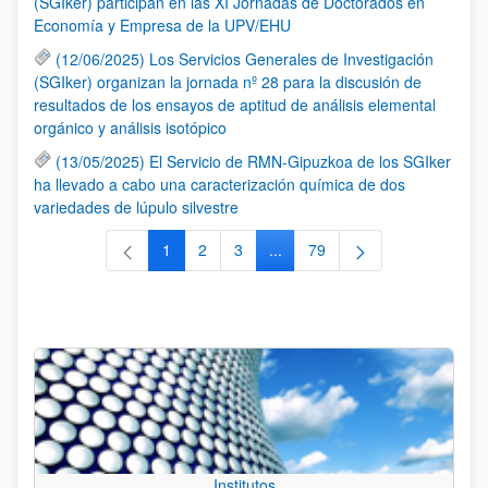
(SGIker) participan en las XI Jornadas de Doctorados en
Economía y Empresa de la UPV/EHU
(12/06/2025) Los Servicios Generales de Investigación
(SGIker) organizan la jornada nº 28 para la discusión de
resultados de los ensayos de aptitud de análisis elemental
orgánico y análisis isotópico
(13/05/2025) El Servicio de RMN-Gipuzkoa de los SGIker
ha llevado a cabo una caracterización química de dos
variedades de lúpulo silvestre
1
2
3
...
79
Página
Página
Página
Páginas intermedias Use TAB 
Página
Institutos