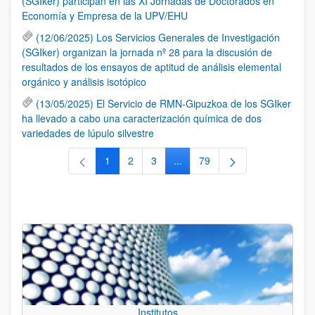
(SGIker) participan en las XI Jornadas de Doctorados en
Economía y Empresa de la UPV/EHU
(12/06/2025) Los Servicios Generales de Investigación
(SGIker) organizan la jornada nº 28 para la discusión de
resultados de los ensayos de aptitud de análisis elemental
orgánico y análisis isotópico
(13/05/2025) El Servicio de RMN-Gipuzkoa de los SGIker
ha llevado a cabo una caracterización química de dos
variedades de lúpulo silvestre
1
2
3
...
79
Página
Página
Página
Páginas intermedias Use TAB 
Página
Institutos