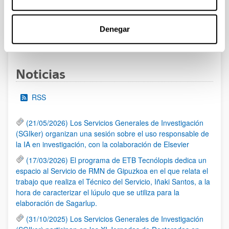
UPV/EHU publicado.
Denegar
1
...
16
17
18
...
95
Página
Páginas intermedias Use TAB para desplazarse.
Página
Página
Página
Páginas intermedias Us
Página
Noticias
RSS
(21/05/2026) Los Servicios Generales de Investigación
(SGIker) organizan una sesión sobre el uso responsable de
la IA en investigación, con la colaboración de Elsevier
(17/03/2026) El programa de ETB Tecnólopis dedica un
espacio al Servicio de RMN de Gipuzkoa en el que relata el
trabajo que realiza el Técnico del Servicio, Iñaki Santos, a la
hora de caracterizar el lúpulo que se utiliza para la
elaboración de Sagarlup.
(31/10/2025) Los Servicios Generales de Investigación