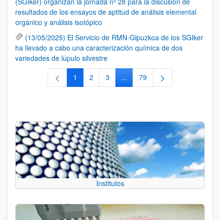
(SGIker) organizan la jornada nº 28 para la discusión de
resultados de los ensayos de aptitud de análisis elemental
orgánico y análisis isotópico
(13/05/2025) El Servicio de RMN-Gipuzkoa de los SGIker
ha llevado a cabo una caracterización química de dos
variedades de lúpulo silvestre
1
2
3
...
79
Página
Página
Página
Páginas intermedias Use TAB 
Página
Institutos