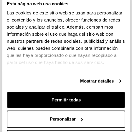
Esta página web usa cookies
Abierto el plazo de presentación (Fecha de fin del plazo de
presentación: 30/09/2026)
Las cookies de este sitio web se usan para personalizar
el contenido y los anuncios, ofrecer funciones de redes
Plazo interno EHU documentación solicitudes : 15 de
septiembre de 2026
sociales y analizar el tráfico. Además, compartimos
información sobre el uso que haga del sitio web con
CONVOCATORIA PARA LA CONTRATACIÓN DE
nuestros partners de redes sociales, publicidad y análisis
PERSONAL INVESTIGADOR EN FORMACIÓN EN LA EHU
web, quienes pueden combinarla con otra información
(2026)
que les haya proporcionado o que hayan recopilado a
Plazo de presentación cerrado: 15/06/2026 - 06/07/2026 23:59
partir del uso que haya hecho de sus servicios.
CONVOCATORIA DE AYUDAS DE FORMACIÓN DE
PERSONAL INVESTIGADOR EN EL SECTOR AGRARIO,
PESQUERO Y ALIMENTARIO VASCO 2026-IKERTALENT
Mostrar detalles
(GOBIERNO VASCO)
Plazo de presentación cerrado: 26/05/2026 - 02/06/2026
Permitir todas
(12/06/2026) Listado provisional de solicitudes seleccionadas
y desestimadas. Plazo de presentación de alegaciones: hasta
el 17 de junio de 2026, inclusive.
Personalizar