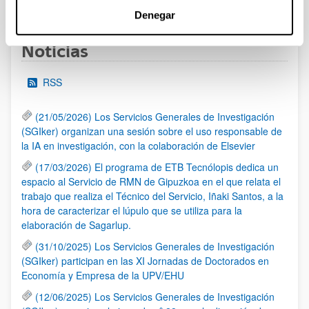
1
2
3
...
95
Página
Página
Página
Páginas intermedias Use TAB 
Página
Denegar
Noticias
RSS
(21/05/2026) Los Servicios Generales de Investigación
(SGIker) organizan una sesión sobre el uso responsable de
la IA en investigación, con la colaboración de Elsevier
(17/03/2026) El programa de ETB Tecnólopis dedica un
espacio al Servicio de RMN de Gipuzkoa en el que relata el
trabajo que realiza el Técnico del Servicio, Iñaki Santos, a la
hora de caracterizar el lúpulo que se utiliza para la
elaboración de Sagarlup.
(31/10/2025) Los Servicios Generales de Investigación
(SGIker) participan en las XI Jornadas de Doctorados en
Economía y Empresa de la UPV/EHU
(12/06/2025) Los Servicios Generales de Investigación