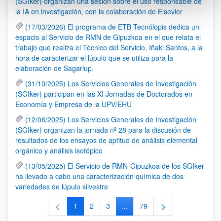
(SGIker) organizan una sesión sobre el uso responsable de
la IA en investigación, con la colaboración de Elsevier
(17/03/2026) El programa de ETB Tecnólopis dedica un
espacio al Servicio de RMN de Gipuzkoa en el que relata el
trabajo que realiza el Técnico del Servicio, Iñaki Santos, a la
hora de caracterizar el lúpulo que se utiliza para la
elaboración de Sagarlup.
(31/10/2025) Los Servicios Generales de Investigación
(SGIker) participan en las XI Jornadas de Doctorados en
Economía y Empresa de la UPV/EHU
(12/06/2025) Los Servicios Generales de Investigación
(SGIker) organizan la jornada nº 28 para la discusión de
resultados de los ensayos de aptitud de análisis elemental
orgánico y análisis isotópico
(13/05/2025) El Servicio de RMN-Gipuzkoa de los SGIker
ha llevado a cabo una caracterización química de dos
variedades de lúpulo silvestre
1
2
3
...
79
Página
Página
Página
Páginas intermedias Use TAB 
Página