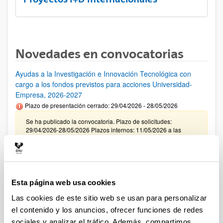
Novedades en convocatorias
Ayudas a la Investigación e Innovación Tecnológica con
cargo a los fondos previstos para acciones Universidad-
Empresa, 2026-2027
Plazo de presentación cerrado: 29/04/2026 - 28/05/2026
Se ha publicado la convocatoria. Plazo de solicitudes:
29/04/2026-28/05/2026 Plazos internos: 11/05/2026 a las
12:00 y 21/05/2026 a las 12:00. (ver resumen).
CONVOCATORIA INCENTIVACIÓN PARA LA
INCORPORACIÓN DE TALENTO CONSOLIDADO
"PROGRAMA ATRAE 2026"
Esta página web usa cookies
Plazo de presentación cerrado: 23/04/2026 - 04/06/2026
Las cookies de este sitio web se usan para personalizar
Envío de la Expresión de Interés. Plazo interno 25 de mayo de
el contenido y los anuncios, ofrecer funciones de redes
2026. Envío resto de documentación necesaria. Plazo interno
sociales y analizar el tráfico. Además, compartimos