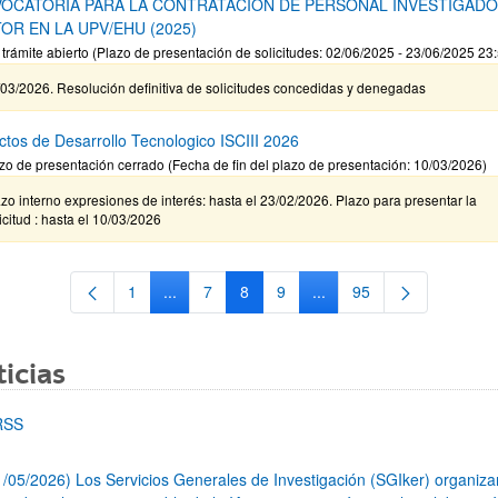
OCATORIA PARA LA CONTRATACIÓN DE PERSONAL INVESTIGAD
OR EN LA UPV/EHU (2025)
 trámite abierto (Plazo de presentación de solicitudes: 02/06/2025 - 23/06/2025 23
03/2026. Resolución definitiva de solicitudes concedidas y denegadas
ctos de Desarrollo Tecnologico ISCIII 2026
zo de presentación cerrado (Fecha de fin del plazo de presentación: 10/03/2026)
zo interno expresiones de interés: hasta el 23/02/2026. Plazo para presentar la
icitud : hasta el 10/03/2026
1
...
7
8
9
...
95
Página
Páginas intermedias Use TAB para desplazars
Página
Página
Página
Páginas intermedias Use
Página
icias
RSS
1/05/2026) Los Servicios Generales de Investigación (SGIker) organiz