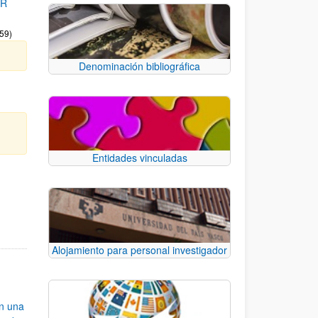
OR
:59)
Denominación bibliográfica
Entidades vinculadas
e.
 TAB para desplazarse.
Alojamiento para personal investigador
an una