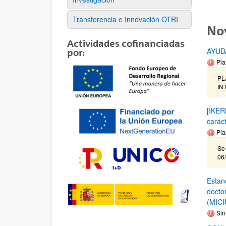
Transferencia e Innovación OTRI
No
Actividades cofinanciadas
AYUD
por:
Pla
PL
INT
[IKER
carác
Pla
Se 
06
Estanc
docto
(MICI
Sin