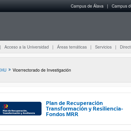
Campus de Álava
Campus de
Acceso a la Universidad
Áreas temáticas
Servicios
Direct
EHU
Vicerrectorado de Investigación
Plan de Recuperación
Transformación y Resiliencia-
Fondos MRR
ar subpáginas