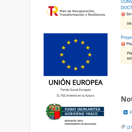
CONV
DOCT
Sin
04/
Proye
Pla
Pla
sol
Not
(2