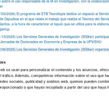
n sobre el uso responsable de la IA en investigación, con la colaboraci
er
7/03/2026) El programa de ETB Tecnólopis dedica un espacio al Servic
 Gipuzkoa en el que relata el trabajo que realiza el Técnico del Servi
Santos, a la hora de caracterizar el lúpulo que se utiliza para la elabor
garlup.
1/10/2025) Los Servicios Generales de Investigación (SGIker) participa
I Jornadas de Doctorados en Economía y Empresa de la UPV/EHU
2/06/2025) Los Servicios Generales de Investigación (SGIker) organiza
a nº 28 para la discusión de resultados de los ensayos de aptitud de an
tal orgánico y análisis isotópico
ies
3/05/2025) El Servicio de RMN-Gipuzkoa de los SGIker ha llevado a ca
web se usan para personalizar el contenido y los anuncios, ofrec
aracterización química de dos variedades de lúpulo silvestre
el tráfico. Además, compartimos información sobre el uso que ha
1
2
3
...
79
edes sociales, publicidad y análisis web, quienes pueden combin
Página
Página
Página
Páginas intermedias Use TAB 
Página
proporcionado o que hayan recopilado a partir del uso que haya