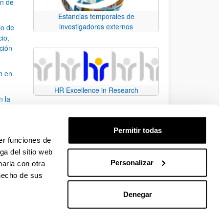
ón de
Estancias temporales de
investigadores externos
io de
cio,
ación
n en
HR Excellence in Research
n la
álisis
Permitir todas
bo
er funciones de
ga del sitio web
Personalizar
arla con otra
para desplazarse.
 hecho de sus
Denegar