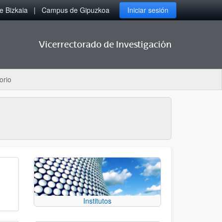
 Bizkaia
Campus de Gipuzkoa
Iniciar sesión
Vicerrectorado de Investigación
orio
Institutos