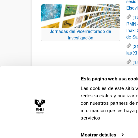
sesió
Elsevi
(1
RMN de
Iñaki 
Jornadas del Vicerrectorado de
de Sa
Investigación
(3
las X
(1
jornad
elemen
Esta página web usa cook
(1
Las cookies de este sitio 
una c
redes sociales y analizar 
con nuestros partners de r
información que les haya 
servicios.
Mostrar detalles