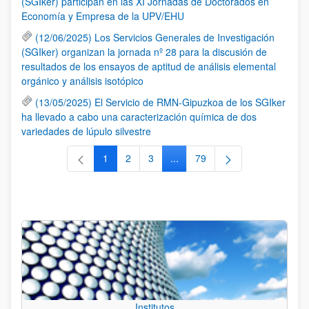
(SGIker) participan en las XI Jornadas de Doctorados en
Economía y Empresa de la UPV/EHU
(12/06/2025) Los Servicios Generales de Investigación
(SGIker) organizan la jornada nº 28 para la discusión de
resultados de los ensayos de aptitud de análisis elemental
orgánico y análisis isotópico
(13/05/2025) El Servicio de RMN-Gipuzkoa de los SGIker
ha llevado a cabo una caracterización química de dos
variedades de lúpulo silvestre
1
2
3
...
79
Página
Página
Página
Páginas intermedias Use TAB 
Página
Institutos