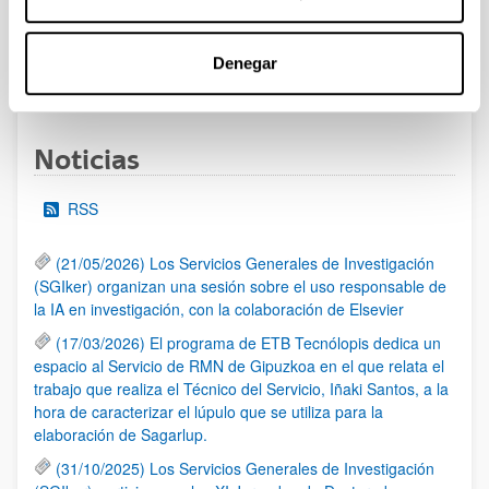
al 30/07/2026 (ambos incluídos)
Denegar
1
2
3
...
95
Página
Página
Página
Páginas intermedias Use TAB 
Página
Noticias
RSS
(21/05/2026) Los Servicios Generales de Investigación
(SGIker) organizan una sesión sobre el uso responsable de
la IA en investigación, con la colaboración de Elsevier
(17/03/2026) El programa de ETB Tecnólopis dedica un
espacio al Servicio de RMN de Gipuzkoa en el que relata el
trabajo que realiza el Técnico del Servicio, Iñaki Santos, a la
hora de caracterizar el lúpulo que se utiliza para la
elaboración de Sagarlup.
(31/10/2025) Los Servicios Generales de Investigación