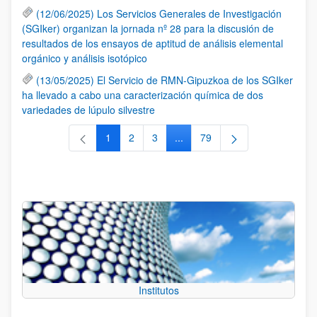
(12/06/2025) Los Servicios Generales de Investigación
(SGIker) organizan la jornada nº 28 para la discusión de
resultados de los ensayos de aptitud de análisis elemental
orgánico y análisis isotópico
(13/05/2025) El Servicio de RMN-Gipuzkoa de los SGIker
ha llevado a cabo una caracterización química de dos
variedades de lúpulo silvestre
1
2
3
...
79
Página
Página
Página
Páginas intermedias Use TAB 
Página
Institutos