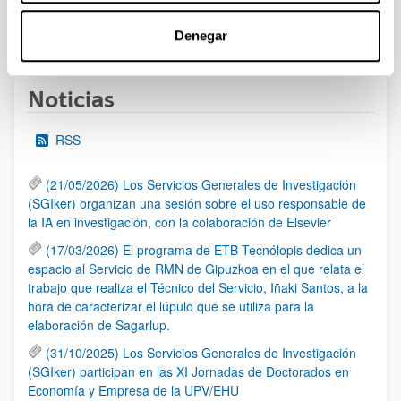
1
...
12
13
14
...
95
Denegar
Página
Páginas intermedias Use TAB para desplazarse.
Página
Página
Página
Páginas intermedias Us
Página
Noticias
RSS
(21/05/2026) Los Servicios Generales de Investigación
(SGIker) organizan una sesión sobre el uso responsable de
la IA en investigación, con la colaboración de Elsevier
(17/03/2026) El programa de ETB Tecnólopis dedica un
espacio al Servicio de RMN de Gipuzkoa en el que relata el
trabajo que realiza el Técnico del Servicio, Iñaki Santos, a la
hora de caracterizar el lúpulo que se utiliza para la
elaboración de Sagarlup.
(31/10/2025) Los Servicios Generales de Investigación
(SGIker) participan en las XI Jornadas de Doctorados en
Economía y Empresa de la UPV/EHU