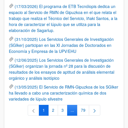
(17/03/2026) El programa de ETB Tecnólopis dedica un
espacio al Servicio de RMN de Gipuzkoa en el que relata el
trabajo que realiza el Técnico del Servicio, Iñaki Santos, a la
hora de caracterizar el lúpulo que se utiliza para la
elaboración de Sagarlup.
(31/10/2025) Los Servicios Generales de Investigación
(SGIker) participan en las XI Jornadas de Doctorados en
Economía y Empresa de la UPV/EHU
(12/06/2025) Los Servicios Generales de Investigación
(SGIker) organizan la jornada nº 28 para la discusión de
resultados de los ensayos de aptitud de análisis elemental
orgánico y análisis isotópico
(13/05/2025) El Servicio de RMN-Gipuzkoa de los SGIker
ha llevado a cabo una caracterización química de dos
variedades de lúpulo silvestre
1
2
3
...
79
Página
Página
Página
Páginas intermedias Use TAB 
Página