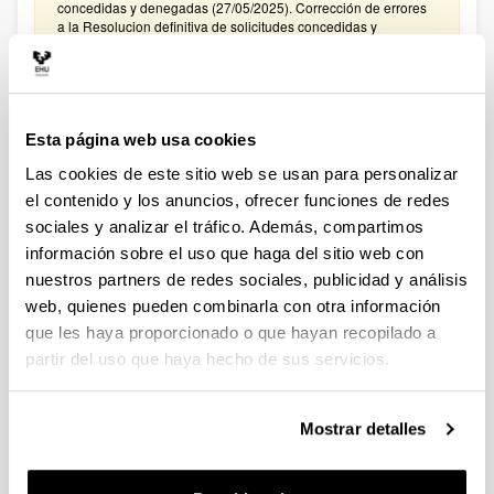
concedidas y denegadas (27/05/2025). Corrección de errores
a la Resolucion definitiva de solicitudes concedidas y
denegadas (27/02/2025)
CONVOCATORIA PROYECTOS DE COLABORACIÓN
PÚBLICO-PRIVADA 2024
Esta página web usa cookies
Plazo de presentación cerrado: 15/01/2025 - 05/02/2025
Las cookies de este sitio web se usan para personalizar
El plazo para presentar solicitudes finaliza el 5 de febrero de
2025 a las 14:00. Hasta el 27 de enero de 2025: Para
el contenido y los anuncios, ofrecer funciones de redes
manifestar el interés en participar en la convocatoria. Hasta el
sociales y analizar el tráfico. Además, compartimos
31 de enero de 2025: Para la remisión a
información sobre el uso que haga del sitio web con
convocatoriasestatales.dgi@ehu.es del ANEXO
PRESUPUESTO
nuestros partners de redes sociales, publicidad y análisis
web, quienes pueden combinarla con otra información
CONVOCATORIA PROYECTOS DE COLABORACIÓN
que les haya proporcionado o que hayan recopilado a
PÚBLICO-PRIVADA 2023
partir del uso que haya hecho de sus servicios.
Plazo de presentación cerrado: 30/01/2024 - 20/02/2024
El plazo para presentar solicitudes finaliza el 20 de febrero de
2024 a las 14:00. Hasta el 12 de febrero de 2024: Para
Mostrar detalles
manifestar el interés en participar en la convocatoria. Hasta el
16 de febrero de 2024: Para la remisión a
convocatoriasestatales.dgi@ehu.es del ANEXO