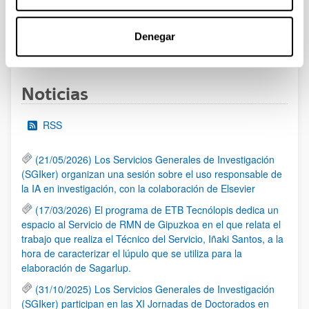
Denegar
1
...
17
18
19
...
95
Página
Páginas intermedias Use TAB para desplazarse.
Página
Página
Página
Páginas intermedias Us
Página
Noticias
RSS
(21/05/2026) Los Servicios Generales de Investigación
(SGIker) organizan una sesión sobre el uso responsable de
la IA en investigación, con la colaboración de Elsevier
(17/03/2026) El programa de ETB Tecnólopis dedica un
espacio al Servicio de RMN de Gipuzkoa en el que relata el
trabajo que realiza el Técnico del Servicio, Iñaki Santos, a la
hora de caracterizar el lúpulo que se utiliza para la
elaboración de Sagarlup.
(31/10/2025) Los Servicios Generales de Investigación
(SGIker) participan en las XI Jornadas de Doctorados en