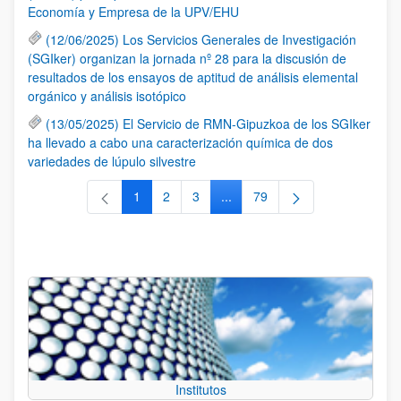
Economía y Empresa de la UPV/EHU
(12/06/2025) Los Servicios Generales de Investigación
(SGIker) organizan la jornada nº 28 para la discusión de
resultados de los ensayos de aptitud de análisis elemental
orgánico y análisis isotópico
(13/05/2025) El Servicio de RMN-Gipuzkoa de los SGIker
ha llevado a cabo una caracterización química de dos
variedades de lúpulo silvestre
1
2
3
...
79
Página
Página
Página
Páginas intermedias Use TAB 
Página
Institutos