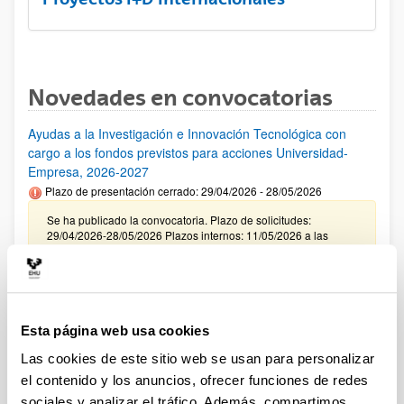
Novedades en convocatorias
Ayudas a la Investigación e Innovación Tecnológica con
cargo a los fondos previstos para acciones Universidad-
Empresa, 2026-2027
Plazo de presentación cerrado: 29/04/2026 - 28/05/2026
Se ha publicado la convocatoria. Plazo de solicitudes:
29/04/2026-28/05/2026 Plazos internos: 11/05/2026 a las
12:00 y 21/05/2026 a las 12:00. (ver resumen).
CONVOCATORIA INCENTIVACIÓN PARA LA
INCORPORACIÓN DE TALENTO CONSOLIDADO
"PROGRAMA ATRAE 2026"
Esta página web usa cookies
Plazo de presentación cerrado: 23/04/2026 - 04/06/2026
Las cookies de este sitio web se usan para personalizar
Envío de la Expresión de Interés. Plazo interno 25 de mayo de
el contenido y los anuncios, ofrecer funciones de redes
2026. Envío resto de documentación necesaria. Plazo interno
sociales y analizar el tráfico. Además, compartimos