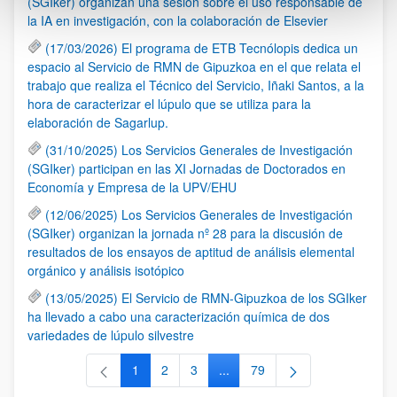
(SGIker) organizan una sesión sobre el uso responsable de
la IA en investigación, con la colaboración de Elsevier
(17/03/2026) El programa de ETB Tecnólopis dedica un
espacio al Servicio de RMN de Gipuzkoa en el que relata el
trabajo que realiza el Técnico del Servicio, Iñaki Santos, a la
hora de caracterizar el lúpulo que se utiliza para la
elaboración de Sagarlup.
(31/10/2025) Los Servicios Generales de Investigación
(SGIker) participan en las XI Jornadas de Doctorados en
Economía y Empresa de la UPV/EHU
(12/06/2025) Los Servicios Generales de Investigación
(SGIker) organizan la jornada nº 28 para la discusión de
resultados de los ensayos de aptitud de análisis elemental
orgánico y análisis isotópico
(13/05/2025) El Servicio de RMN-Gipuzkoa de los SGIker
ha llevado a cabo una caracterización química de dos
variedades de lúpulo silvestre
1
2
3
...
79
Página
Página
Página
Páginas intermedias Use TAB 
Página