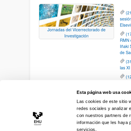
(2
sesió
Elsevi
Jornadas del Vicerrectorado de
(1
Investigación
RMN de
Iñaki 
de Sa
(3
las X
(1
jornad
elemen
Esta página web usa cook
(1
Las cookies de este sitio 
una c
redes sociales y analizar 
con nuestros partners de r
información que les haya 
servicios.