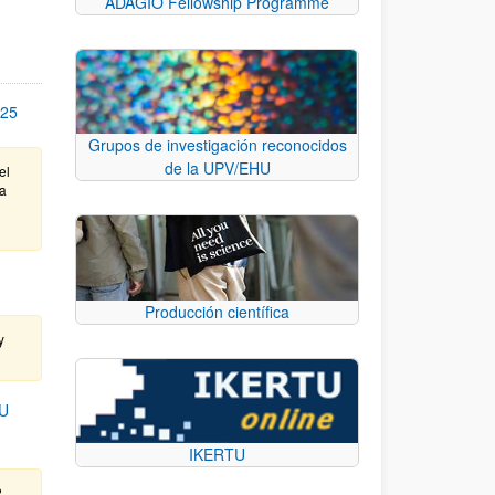
ADAGIO Fellowship Programme
25
Grupos de investigación reconocidos
de la UPV/EHU
el
ta
Producción científica
y
U
IKERTU
.