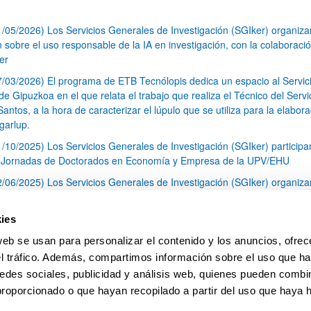
1/05/2026) Los Servicios Generales de Investigación (SGIker) organiz
n sobre el uso responsable de la IA en investigación, con la colaboraci
er
7/03/2026) El programa de ETB Tecnólopis dedica un espacio al Servic
 Gipuzkoa en el que relata el trabajo que realiza el Técnico del Servi
Santos, a la hora de caracterizar el lúpulo que se utiliza para la elabor
garlup.
1/10/2025) Los Servicios Generales de Investigación (SGIker) participa
I Jornadas de Doctorados en Economía y Empresa de la UPV/EHU
2/06/2025) Los Servicios Generales de Investigación (SGIker) organiza
a nº 28 para la discusión de resultados de los ensayos de aptitud de an
tal orgánico y análisis isotópico
ies
3/05/2025) El Servicio de RMN-Gipuzkoa de los SGIker ha llevado a ca
web se usan para personalizar el contenido y los anuncios, ofrec
aracterización química de dos variedades de lúpulo silvestre
el tráfico. Además, compartimos información sobre el uso que ha
1
2
3
...
79
edes sociales, publicidad y análisis web, quienes pueden combin
Página
Página
Página
Páginas intermedias Use TAB 
Página
proporcionado o que hayan recopilado a partir del uso que haya