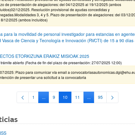
azo de presentación de alegaciones: del 04/12/2025 al 19/12/2025 (ambos
cluídos)02/12/2025. Resolución provisional de ayudas concedidas y
negadas.Modalidades 3, 4 y 5. Plazo de presentación de alegaciones: del 03/12/2
18/12/2025 (ambos incluídos)
s para la movilidad de personal investigador para estancias en agente
d Vasca de Ciencia y Tecnología e Innovación (RVCTI) de 15 a 90 días
ECTOS ETORKIZUNA ERAIKIZ MISIOAK 2025
 trámite abierto (Fecha de fin del plazo de presentación: 27/07/2025 12:00)
/07/2025: Plazo para comunicar vía email a convocatoriasautonomicas.dgi@ehu.e
intención de presentar una solicitud a la convocatoria
1
...
9
10
11
...
95
Página
Páginas intermedias Use TAB para desplazarse
Página
Página
Página
Páginas intermedias Us
Página
icias
RSS