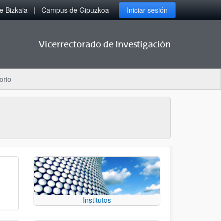
 Bizkaia
Campus de Gipuzkoa
Iniciar sesión
Vicerrectorado de Investigación
orio
Institutos