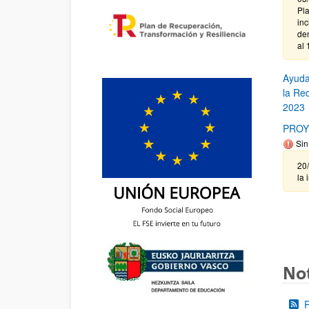
Pl
in
de
al 
Ayuda
la Re
2023
PROY
Sin
20
la 
Not