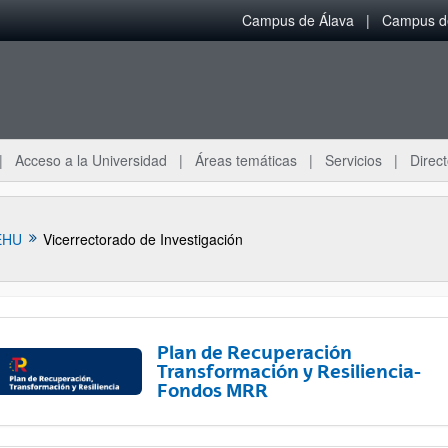
Campus de Álava
Campus de
Acceso a la Universidad
Áreas temáticas
Servicios
Direct
EHU
Vicerrectorado de Investigación
Plan de Recuperación
Transformación y Resiliencia-
Fondos MRR
ar subpáginas