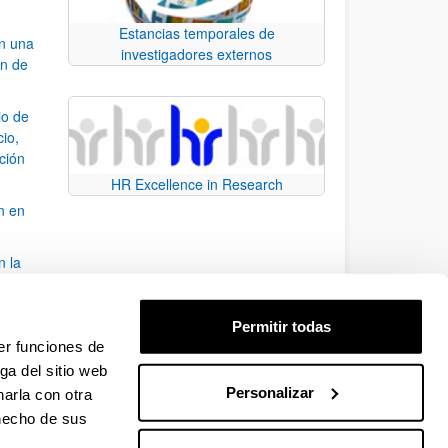
Estancias temporales de
an una
investigadores externos
ón de
io de
cio,
ación
HR Excellence in Research
n en
n la
álisis
Permitir todas
bo
er funciones de
ga del sitio web
Personalizar
arla con otra
para desplazarse.
 hecho de sus