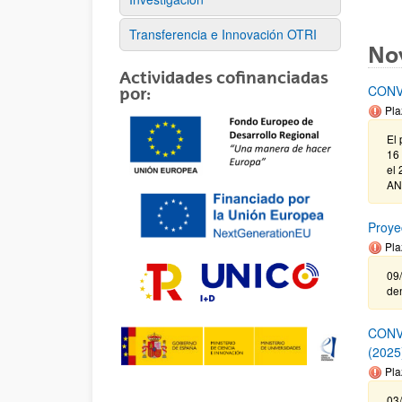
Transferencia e Innovación OTRI
No
Actividades cofinanciadas
CONV
por:
Pla
El 
16 
el 
AN
Proye
Pla
09/
de
CONV
(2025
Pla
03