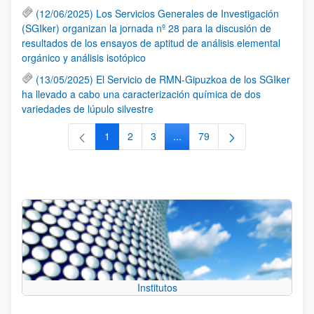
(12/06/2025) Los Servicios Generales de Investigación
(SGIker) organizan la jornada nº 28 para la discusión de
resultados de los ensayos de aptitud de análisis elemental
orgánico y análisis isotópico
(13/05/2025) El Servicio de RMN-Gipuzkoa de los SGIker
ha llevado a cabo una caracterización química de dos
variedades de lúpulo silvestre
1
2
3
...
79
Página
Página
Página
Páginas intermedias Use TAB 
Página
Institutos