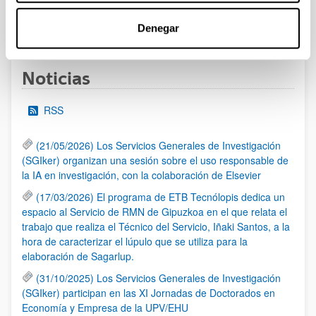
1
...
12
13
14
...
95
Denegar
Página
Páginas intermedias Use TAB para desplazarse.
Página
Página
Página
Páginas intermedias Us
Página
Noticias
RSS
(21/05/2026) Los Servicios Generales de Investigación
(SGIker) organizan una sesión sobre el uso responsable de
la IA en investigación, con la colaboración de Elsevier
(17/03/2026) El programa de ETB Tecnólopis dedica un
espacio al Servicio de RMN de Gipuzkoa en el que relata el
trabajo que realiza el Técnico del Servicio, Iñaki Santos, a la
hora de caracterizar el lúpulo que se utiliza para la
elaboración de Sagarlup.
(31/10/2025) Los Servicios Generales de Investigación
(SGIker) participan en las XI Jornadas de Doctorados en
Economía y Empresa de la UPV/EHU