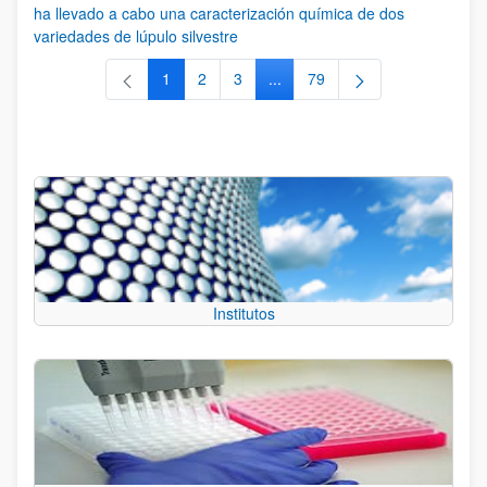
ha llevado a cabo una caracterización química de dos
variedades de lúpulo silvestre
1
2
3
...
79
Página
Página
Página
Páginas intermedias Use TAB 
Página
Institutos