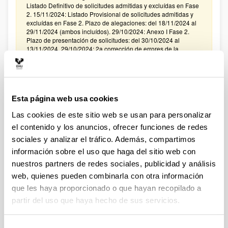
Listado Definitivo de solicitudes admitidas y excluídas en Fase
2. 15/11/2024: Listado Provisional de solicitudes admitidas y
excluídas en Fase 2. Plazo de alegaciones: del 18/11/2024 al
29/11/2024 (ambos incluídos). 29/10/2024: Anexo I Fase 2.
Plazo de presentación de solicitudes: del 30/10/2024 al
13/11/2024. 29/10/2024: 2a corrección de errores de la
convocatoria.17/10/2024: Corrección de errores de la
convocatoria. 11/10/2024: Se ha publicado la convocatoria.
Ayudas postdoctorales Ramón y Cajal 2024
Esta página web usa cookies
Plazo de presentación cerrado (Fecha de fin del plazo de
presentación: 21/01/2025 14:00)
Las cookies de este sitio web se usan para personalizar
el contenido y los anuncios, ofrecer funciones de redes
El plazo de para la recepción en el Vicerrectorado de
Investigación de “Expresiones de interés” para Ramón y Cajal
sociales y analizar el tráfico. Además, compartimos
2024 finalizará el 13 de enero de 2025. El plazo para la
información sobre el uso que haga del sitio web con
presentación de solicitudes a la convocatoria Ramón y Cajal
2024, tanto para las personas investigadoras solicitantes como
nuestros partners de redes sociales, publicidad y análisis
para la entidad UPV/EHU, finalizará el 21 de enero de 2025, a
web, quienes pueden combinarla con otra información
las 14:00 horas
que les haya proporcionado o que hayan recopilado a
partir del uso que haya hecho de sus servicios.
Ayudas a la Investigación e Innovación Tecnológica con
cargo a los fondos previstos para acciones Universidad-
Empresa, 2025-2026