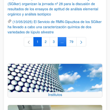
(SGIker) organizan la jornada nº 28 para la discusión de
resultados de los ensayos de aptitud de análisis elemental
orgánico y análisis isotópico
(13/05/2025) El Servicio de RMN-Gipuzkoa de los SGIker
ha llevado a cabo una caracterización química de dos
variedades de lúpulo silvestre
1
2
3
...
79
Página
Página
Página
Páginas intermedias Use TAB 
Página
Institutos