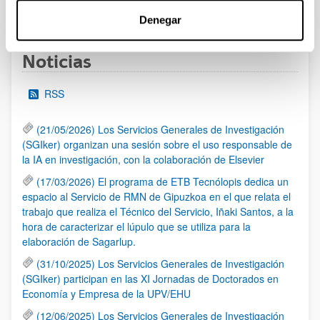
1
...
23
24
25
...
95
Página
Páginas intermedias Use TAB para desplazarse.
Página
Página
Página
Páginas intermedias Us
Página
Denegar
Noticias
RSS
(21/05/2026) Los Servicios Generales de Investigación
(SGIker) organizan una sesión sobre el uso responsable de
la IA en investigación, con la colaboración de Elsevier
(17/03/2026) El programa de ETB Tecnólopis dedica un
espacio al Servicio de RMN de Gipuzkoa en el que relata el
trabajo que realiza el Técnico del Servicio, Iñaki Santos, a la
hora de caracterizar el lúpulo que se utiliza para la
elaboración de Sagarlup.
(31/10/2025) Los Servicios Generales de Investigación
(SGIker) participan en las XI Jornadas de Doctorados en
Economía y Empresa de la UPV/EHU
(12/06/2025) Los Servicios Generales de Investigación