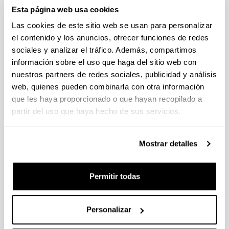
Esta página web usa cookies
2024
Sin trámite abierto (Plazo de presentación de solicitudes:
Las cookies de este sitio web se usan para personalizar
06/07/2023 - 24/07/2023 23:59)
el contenido y los anuncios, ofrecer funciones de redes
Se ha publicado la convocatoria
sociales y analizar el tráfico. Además, compartimos
información sobre el uso que haga del sitio web con
Convocatoria de ayudas predoctorales: Programa FPU 2024
nuestros partners de redes sociales, publicidad y análisis
Sin trámite abierto (Fecha de fin del plazo de presentación:
web, quienes pueden combinarla con otra información
25/01/2024)
que les haya proporcionado o que hayan recopilado a
El plazo para la presentación de solicitudes finaliza el
partir del uso que haya hecho de sus servicios.
25/01/2024 a las 14:00
Convocatoria de ayudas postdoctorales "Beatriz Galindo"
Mostrar detalles
(MCIU 2023)
Sin trámite abierto (Fecha de fin del plazo de presentación:
Permitir todas
28/01/2024)
El plazo de presentación de las “Expresiones de interés”
finalizará el 18 de enero a las 13:30.
Personalizar