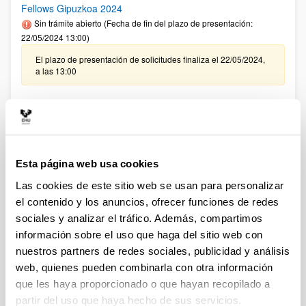
Fellows Gipuzkoa 2024
Sin trámite abierto (Fecha de fin del plazo de presentación:
22/05/2024 13:00)
El plazo de presentación de solicitudes finaliza el 22/05/2024,
a las 13:00
CONVOCATORIA PROGRAMA PREDOCTORAL DE
FORMACIÓN DE PERSONAL INVESTIGADOR NO DOCTOR
2024-2025: Nuevas ayudas (Gobierno Vasco)
Sin trámite abierto (Fecha de fin del plazo de presentación:
23/06/2024)
Esta página web usa cookies
Se ha publicado la convocatoria
Las cookies de este sitio web se usan para personalizar
el contenido y los anuncios, ofrecer funciones de redes
Convocatoria del Programa Posdoctoral de
sociales y analizar el tráfico. Además, compartimos
Perfeccionamiento de Personal Investigador Doctor 2024-
información sobre el uso que haga del sitio web con
2027
nuestros partners de redes sociales, publicidad y análisis
Sin trámite abierto (Plazo de presentación de solicitudes:
web, quienes pueden combinarla con otra información
31/05/2024 - 01/07/2024)
que les haya proporcionado o que hayan recopilado a
Se ha publicado la convocatoria
partir del uso que haya hecho de sus servicios.