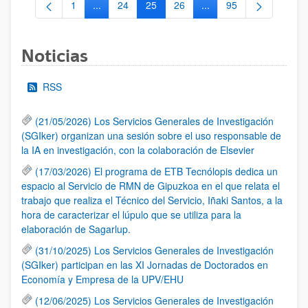
1
...
24
25
26
...
95
Página
Páginas intermedias Use TAB para desplazarse.
Página
Página
Página
Páginas intermedias Us
Página
Noticias
RSS
(21/05/2026) Los Servicios Generales de Investigación
(SGIker) organizan una sesión sobre el uso responsable de
la IA en investigación, con la colaboración de Elsevier
(17/03/2026) El programa de ETB Tecnólopis dedica un
espacio al Servicio de RMN de Gipuzkoa en el que relata el
trabajo que realiza el Técnico del Servicio, Iñaki Santos, a la
hora de caracterizar el lúpulo que se utiliza para la
elaboración de Sagarlup.
(31/10/2025) Los Servicios Generales de Investigación
(SGIker) participan en las XI Jornadas de Doctorados en
Economía y Empresa de la UPV/EHU
(12/06/2025) Los Servicios Generales de Investigación