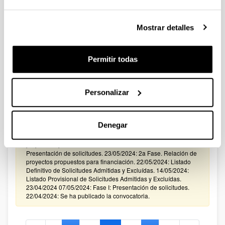
CONVOCATORIA 2024 PARA LA CONTRATACIÓN DE
PERSONAL INVESTIGADOR EN FORMACIÓN EN LA
Mostrar detalles
UPV/EHU FINANCIADO CON RECURSOS PROPIOS DE UN
GRUPO/PROYECTO DE INVESTIGACIÓN
Sin trámite abierto (Plazo de presentación de solicitudes:
Permitir todas
24/05/2024 - 25/06/2024)
19/07/2024: Resolución definitiva de solicitudes concedidas.
Personalizar
27/06/2024: Listado definitivo de solicitudes admitidas y
excluidas en Fase 2 corregido. 25/06/2024: Listado definitivo
de solicitudes admitidas y excluidas en Fase 2. 17/09/2024:
Listado provisional de solicitudes admitidas y excluidas en
Denegar
Fase 2. 05/06/2024: Corrección al Listado Definitivo de
Solicitudes Admitidas y Excluídas y a la Relación de proyectos
propuestos para financiación . 24/05/2024: 10/06/2024: Fase II:
Presentación de solicitudes. 23/05/2024: 2a Fase. Relación de
proyectos propuestos para financiación. 22/05/2024: Listado
Definitivo de Solicitudes Admitidas y Excluídas. 14/05/2024:
Listado Provisional de Solicitudes Admitidas y Excluídas.
23/04/2024 07/05/2024: Fase I: Presentación de solicitudes.
22/04/2024: Se ha publicado la convocatoria.