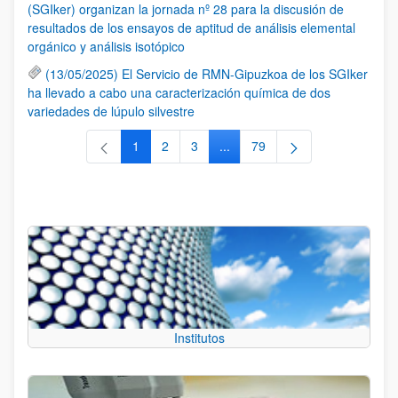
(SGIker) organizan la jornada nº 28 para la discusión de
resultados de los ensayos de aptitud de análisis elemental
orgánico y análisis isotópico
(13/05/2025) El Servicio de RMN-Gipuzkoa de los SGIker
ha llevado a cabo una caracterización química de dos
variedades de lúpulo silvestre
1
2
3
...
79
Página
Página
Página
Páginas intermedias Use TAB 
Página
Institutos