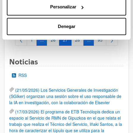
17/05/2024 - Se han publicado las instrucciones internas para
la convocatoria de ayudas a proyectos de investigación y
Personalizar
desarrollo en salud del Gobierno Vasco, correspondiente al
año 2024. Plazo de presentación de solicitudes: del 15 de
mayo al 14 de junio de 2024
Denegar
1
...
26
27
28
...
95
Página
Páginas intermedias Use TAB para desplazarse.
Página
Página
Página
Páginas intermedias Us
Página
Noticias
RSS
(21/05/2026) Los Servicios Generales de Investigación
(SGIker) organizan una sesión sobre el uso responsable de
la IA en investigación, con la colaboración de Elsevier
(17/03/2026) El programa de ETB Tecnólopis dedica un
espacio al Servicio de RMN de Gipuzkoa en el que relata el
trabajo que realiza el Técnico del Servicio, Iñaki Santos, a la
hora de caracterizar el lúpulo que se utiliza para la