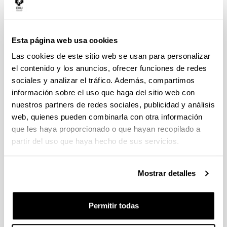
manden un email a convocatoriasestatales.dgi@ehu.eus
Programa Ikertalent 2024 - Ayudas de formación a personal
investigador y personal tecnólogo en el ámbito científico-
Esta página web usa cookies
tecnológico y empresarial del sector agrario, pesquero y
Las cookies de este sitio web se usan para personalizar
alimentario
el contenido y los anuncios, ofrecer funciones de redes
Plazo de presentación cerrado: 01/06/2024 - 01/07/2024
sociales y analizar el tráfico. Además, compartimos
Se ha publicado la convocatoria
información sobre el uso que haga del sitio web con
nuestros partners de redes sociales, publicidad y análisis
Proyectos de I+D+i en líneas estratégicas - Transmisiones
web, quienes pueden combinarla con otra información
2024
que les haya proporcionado o que hayan recopilado a
Los/las interesados/as de la UPV/EHU dispondrán de plazo
partir del uso que haya hecho de sus servicios.
hasta el 3 de junio de 2024 para comunicar su intención de
participar en la convocatoria en la dirección e-mail
convocatoriasestatales.dgi@ehu.eus
Mostrar detalles
Convocatoria de ayudas a proyectos de investigación y
desarrollo en salud 2024
Permitir todas
Plazo de presentación cerrado: 15/05/2024 - 14/06/2024