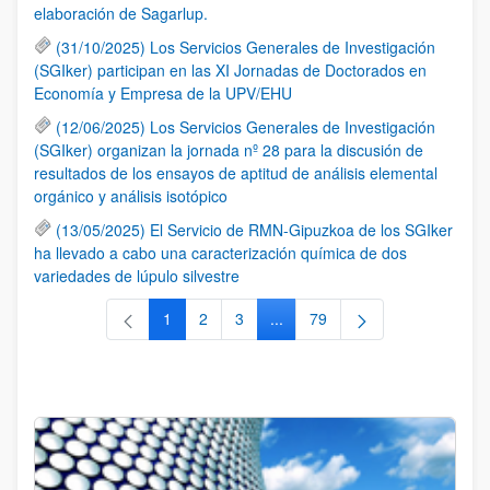
elaboración de Sagarlup.
(31/10/2025) Los Servicios Generales de Investigación
(SGIker) participan en las XI Jornadas de Doctorados en
Economía y Empresa de la UPV/EHU
(12/06/2025) Los Servicios Generales de Investigación
(SGIker) organizan la jornada nº 28 para la discusión de
resultados de los ensayos de aptitud de análisis elemental
orgánico y análisis isotópico
(13/05/2025) El Servicio de RMN-Gipuzkoa de los SGIker
ha llevado a cabo una caracterización química de dos
variedades de lúpulo silvestre
1
2
3
...
79
Página
Página
Página
Páginas intermedias Use TAB 
Página