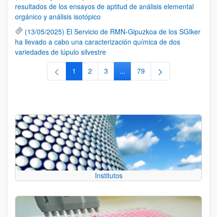
resultados de los ensayos de aptitud de análisis elemental
orgánico y análisis isotópico
(13/05/2025) El Servicio de RMN-Gipuzkoa de los SGIker
ha llevado a cabo una caracterización química de dos
variedades de lúpulo silvestre
1
2
3
...
79
Página
Página
Página
Páginas intermedias Use TAB 
Página
Institutos