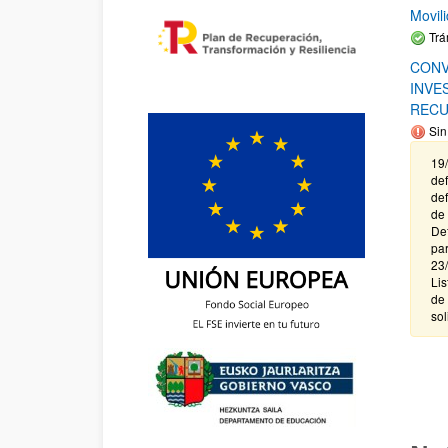
Movil
Trá
CONV
INVE
RECU
Sin
19/
def
def
de 
Def
par
23/
Lis
de 
sol