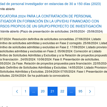
idad de personal investigador en estancias de 30 a 150 días (2023)
mite abierto
OCATORIA 2024 PARA LA CONTRATACIÓN DE PERSONAL
STIGADOR EN FORMACIÓN EN LA UPV/EHU FINANCIADO CON
RSOS PROPIOS DE UN GRUPO/PROYECTO DE INVESTIGACIÓN
 trámite abierto (Plazo de presentación de solicitudes: 24/05/2024 - 25/06/2024)
07/2024: Resolución definitiva de solicitudes concedidas. 27/06/2024: Listado
initivo de solicitudes admitidas y excluidas en Fase 2 corregido. 25/06/2024: Lista
initivo de solicitudes admitidas y excluidas en Fase 2. 17/09/2024: Listado provisio
solicitudes admitidas y excluidas en Fase 2. 05/06/2024: Corrección al Listado
initivo de Solicitudes Admitidas y Excluídas y a la Relación de proyectos propuest
a financiación . 24/05/2024: 10/06/2024: Fase II: Presentación de solicitudes.
05/2024: 2a Fase. Relación de proyectos propuestos para financiación. 22/05/202
tado Definitivo de Solicitudes Admitidas y Excluídas. 14/05/2024: Listado Provision
Solicitudes Admitidas y Excluídas. 23/04/2024 07/05/2024: Fase I: Presentación d
icitudes. 22/04/2024: Se ha publicado la convocatoria.
1
...
20
21
22
...
95
Página
Páginas intermedias Use TAB para desplazarse.
Página
Página
Página
Páginas intermedias Us
Página