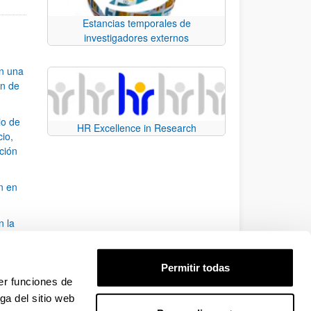
Estancias temporales de
investigadores externos
an una
ón de
io de
HR Excellence in Research
cio,
ación
n en
n la
álisis
Permitir todas
bo
er funciones de
ga del sitio web