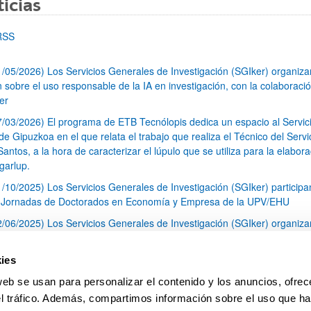
icias
RSS
1/05/2026) Los Servicios Generales de Investigación (SGIker) organiz
n sobre el uso responsable de la IA en investigación, con la colaboraci
er
7/03/2026) El programa de ETB Tecnólopis dedica un espacio al Servic
 Gipuzkoa en el que relata el trabajo que realiza el Técnico del Servi
Santos, a la hora de caracterizar el lúpulo que se utiliza para la elabor
garlup.
1/10/2025) Los Servicios Generales de Investigación (SGIker) participa
I Jornadas de Doctorados en Economía y Empresa de la UPV/EHU
2/06/2025) Los Servicios Generales de Investigación (SGIker) organiza
a nº 28 para la discusión de resultados de los ensayos de aptitud de an
tal orgánico y análisis isotópico
ies
3/05/2025) El Servicio de RMN-Gipuzkoa de los SGIker ha llevado a ca
web se usan para personalizar el contenido y los anuncios, ofrec
aracterización química de dos variedades de lúpulo silvestre
el tráfico. Además, compartimos información sobre el uso que ha