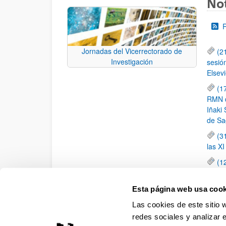
Not
Jornadas del Vicerrectorado de
(2
Investigación
sesió
Elsevi
(1
RMN de
Iñaki 
de Sa
(3
las X
(1
jornad
elemen
Esta página web usa cook
(1
Las cookies de este sitio 
una c
redes sociales y analizar 