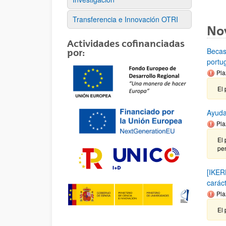
Transferencia e Innovación OTRI
No
Actividades cofinanciadas
Becas
por:
portu
Pla
El 
Ayuda
Pla
El 
pen
[IKER
carác
Pla
El 