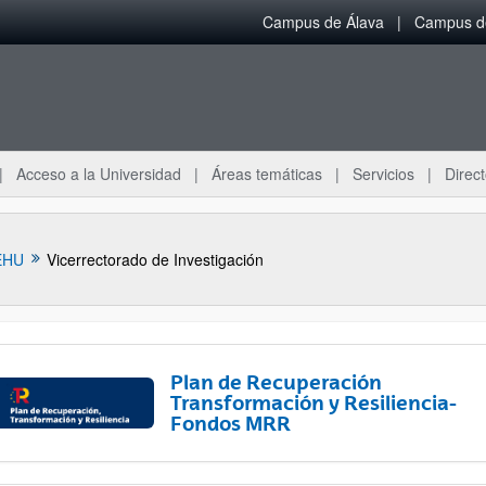
Campus de Álava
Campus de
Acceso a la Universidad
Áreas temáticas
Servicios
Direct
EHU
Vicerrectorado de Investigación
Plan de Recuperación
Transformación y Resiliencia-
Fondos MRR
ar subpáginas