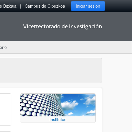
 Bizkaia
Campus de Gipuzkoa
Iniciar sesión
Vicerrectorado de Investigación
orio
Institutos