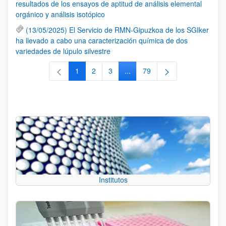
resultados de los ensayos de aptitud de análisis elemental
orgánico y análisis isotópico
(13/05/2025) El Servicio de RMN-Gipuzkoa de los SGIker
ha llevado a cabo una caracterización química de dos
variedades de lúpulo silvestre
1
2
3
...
79
Página
Página
Página
Páginas intermedias Use TAB 
Página
Institutos