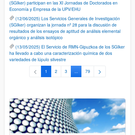
(SGIker) participan en las XI Jornadas de Doctorados en
Economía y Empresa de la UPV/EHU
(12/06/2025) Los Servicios Generales de Investigación
(SGIker) organizan la jornada nº 28 para la discusión de
resultados de los ensayos de aptitud de análisis elemental
orgánico y análisis isotópico
(13/05/2025) El Servicio de RMN-Gipuzkoa de los SGIker
ha llevado a cabo una caracterización química de dos
variedades de lúpulo silvestre
1
2
3
...
79
Página
Página
Página
Páginas intermedias Use TAB 
Página