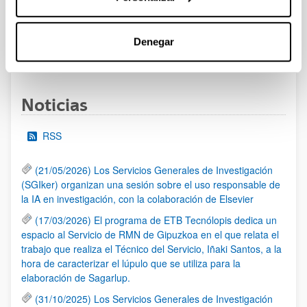
Se ha abierto el plazo de presentación de solicitudes
Denegar
1
...
22
23
24
...
95
Página
Páginas intermedias Use TAB para desplazarse.
Página
Página
Página
Páginas intermedias Us
Página
Noticias
RSS
(21/05/2026) Los Servicios Generales de Investigación
(SGIker) organizan una sesión sobre el uso responsable de
la IA en investigación, con la colaboración de Elsevier
(17/03/2026) El programa de ETB Tecnólopis dedica un
espacio al Servicio de RMN de Gipuzkoa en el que relata el
trabajo que realiza el Técnico del Servicio, Iñaki Santos, a la
hora de caracterizar el lúpulo que se utiliza para la
elaboración de Sagarlup.
(31/10/2025) Los Servicios Generales de Investigación