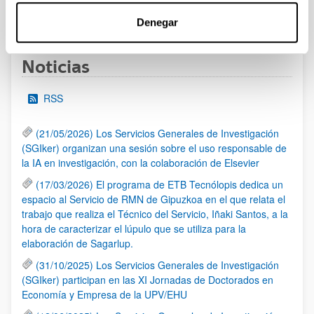
1
...
7
8
9
...
95
Página
Páginas intermedias Use TAB para desplazars
Página
Página
Página
Páginas intermedias Use
Página
Denegar
Noticias
RSS
(21/05/2026) Los Servicios Generales de Investigación
(SGIker) organizan una sesión sobre el uso responsable de
la IA en investigación, con la colaboración de Elsevier
(17/03/2026) El programa de ETB Tecnólopis dedica un
espacio al Servicio de RMN de Gipuzkoa en el que relata el
trabajo que realiza el Técnico del Servicio, Iñaki Santos, a la
hora de caracterizar el lúpulo que se utiliza para la
elaboración de Sagarlup.
(31/10/2025) Los Servicios Generales de Investigación
(SGIker) participan en las XI Jornadas de Doctorados en
Economía y Empresa de la UPV/EHU