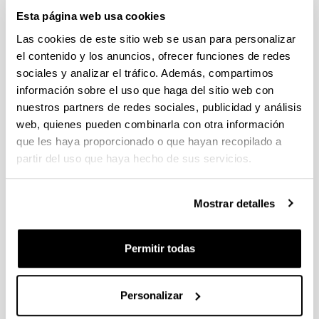
Estancias de movilidad en el extranjero 2025 "José
Esta página web usa cookies
Castillejo" para jóvenes doctores y "Salvador de Madariaga"
Las cookies de este sitio web se usan para personalizar
para profesores e investigadores sénior (MICIU)
el contenido y los anuncios, ofrecer funciones de redes
Sin trámite abierto (Plazo de presentación de solicitudes:
29/01/2026 - 27/02/2026 14:00)
sociales y analizar el tráfico. Además, compartimos
información sobre el uso que haga del sitio web con
CONVOCATORIA PARA LA CONTRATACIÓN DE
nuestros partners de redes sociales, publicidad y análisis
PERSONAL INVESTIGADOR DOCTOR EN LA UPV/EHU
(2025)
web, quienes pueden combinarla con otra información
Sin trámite abierto (Plazo de presentación de solicitudes:
que les haya proporcionado o que hayan recopilado a
02/06/2025 - 23/06/2025 23:59)
partir del uso que haya hecho de sus servicios.
04/03/2026. Resolución definitiva de solicitudes concedidas y
denegadas
Mostrar detalles
Proyectos de Desarrollo Tecnologico ISCIII 2026
Plazo de presentación cerrado (Fecha de fin del plazo de
Permitir todas
presentación: 10/03/2026)
Plazo interno expresiones de interés: hasta el 23/02/2026.
Plazo para presentar la solicitud : hasta el 10/03/2026
Personalizar