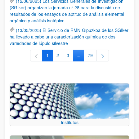
(12/06/2025) Los Servicios Generales de Investigación
(SGIker) organizan la jornada nº 28 para la discusión de
resultados de los ensayos de aptitud de análisis elemental
orgánico y análisis isotópico
(13/05/2025) El Servicio de RMN-Gipuzkoa de los SGIker
ha llevado a cabo una caracterización química de dos
variedades de lúpulo silvestre
1
2
3
...
79
Página
Página
Página
Páginas intermedias Use TAB 
Página
Institutos