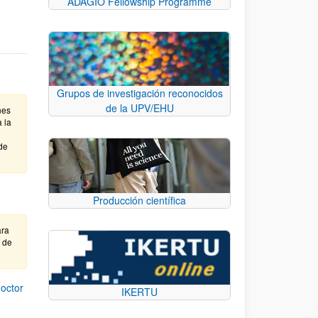
ADAGIO Fellowship Programme
Grupos de investigación reconocidos
de la UPV/EHU
nes
 la
de
Producción científica
ara
e de
octor
IKERTU