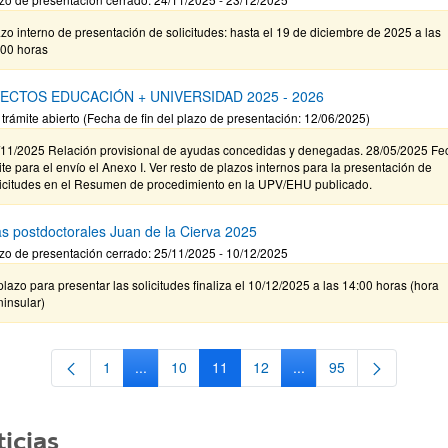
zo interno de presentación de solicitudes: hasta el 19 de diciembre de 2025 a las
:00 horas
ECTOS EDUCACIÓN + UNIVERSIDAD 2025 - 2026
 trámite abierto (Fecha de fin del plazo de presentación: 12/06/2025)
/11/2025 Relación provisional de ayudas concedidas y denegadas. 28/05/2025 Fe
ite para el envío el Anexo I. Ver resto de plazos internos para la presentación de
licitudes en el Resumen de procedimiento en la UPV/EHU publicado.
s postdoctorales Juan de la Cierva 2025
zo de presentación cerrado: 25/11/2025 - 10/12/2025
plazo para presentar las solicitudes finaliza el 10/12/2025 a las 14:00 horas (hora
insular)
1
...
10
11
12
...
95
Página
Páginas intermedias Use TAB para desplazarse.
Página
Página
Página
Páginas intermedias Us
Página
icias