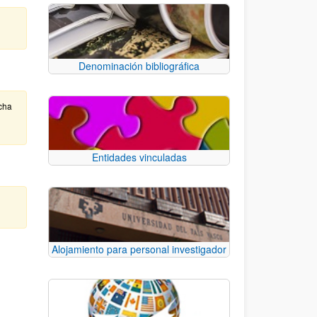
Denominación bibliográfica
cha
Entidades vinculadas
Alojamiento para personal investigador
e TAB para desplazarse.