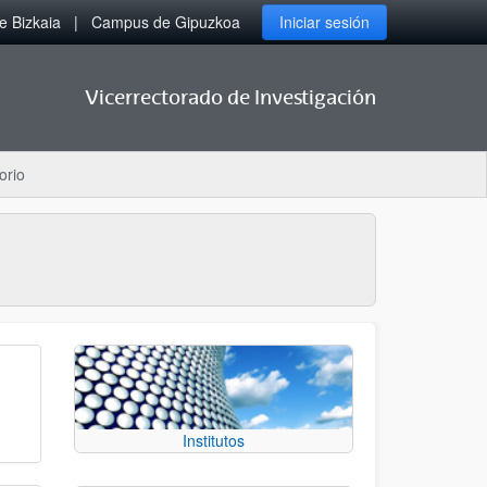
 Bizkaia
Campus de Gipuzkoa
Iniciar sesión
Vicerrectorado de Investigación
orio
Institutos