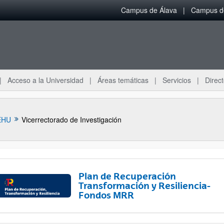
Campus de Álava
Campus de
Acceso a la Universidad
Áreas temáticas
Servicios
Direct
EHU
Vicerrectorado de Investigación
Plan de Recuperación
Transformación y Resiliencia-
Fondos MRR
ar subpáginas