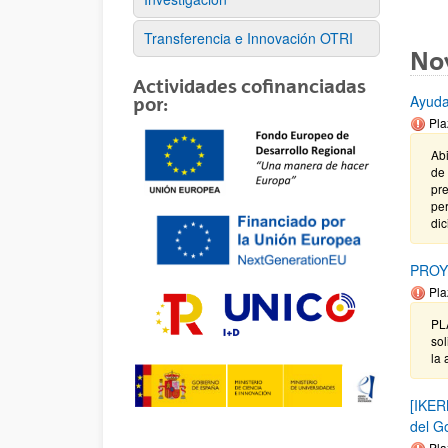
Transferencia e Innovación OTRI
No
Actividades cofinanciadas
Ayuda
por:
Pla
Abi
de 
pre
per
dic
PROY
Pla
PL
sol
la 
[IKER
del G
Pla