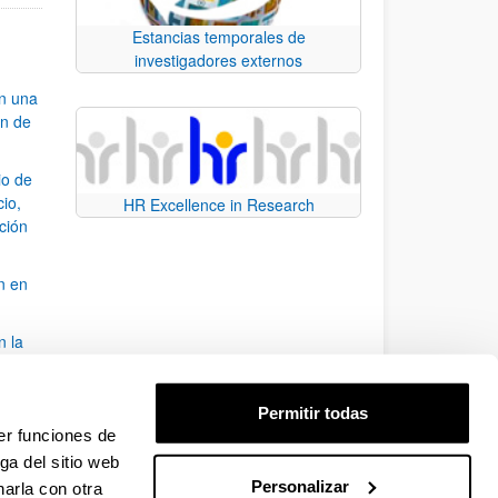
Estancias temporales de
investigadores externos
an una
ón de
io de
cio,
HR Excellence in Research
ación
n en
n la
álisis
Permitir todas
bo
er funciones de
ga del sitio web
Personalizar
arla con otra
para desplazarse.