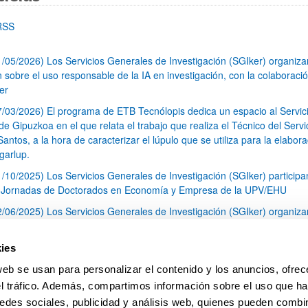
RSS
1/05/2026) Los Servicios Generales de Investigación (SGIker) organiz
n sobre el uso responsable de la IA en investigación, con la colaboraci
er
7/03/2026) El programa de ETB Tecnólopis dedica un espacio al Servic
 Gipuzkoa en el que relata el trabajo que realiza el Técnico del Servi
Santos, a la hora de caracterizar el lúpulo que se utiliza para la elabor
garlup.
1/10/2025) Los Servicios Generales de Investigación (SGIker) participa
I Jornadas de Doctorados en Economía y Empresa de la UPV/EHU
2/06/2025) Los Servicios Generales de Investigación (SGIker) organiza
a nº 28 para la discusión de resultados de los ensayos de aptitud de an
tal orgánico y análisis isotópico
ies
3/05/2025) El Servicio de RMN-Gipuzkoa de los SGIker ha llevado a ca
web se usan para personalizar el contenido y los anuncios, ofrec
aracterización química de dos variedades de lúpulo silvestre
el tráfico. Además, compartimos información sobre el uso que ha
1
2
3
...
79
edes sociales, publicidad y análisis web, quienes pueden combin
Página
Página
Página
Páginas intermedias Use TAB 
Página