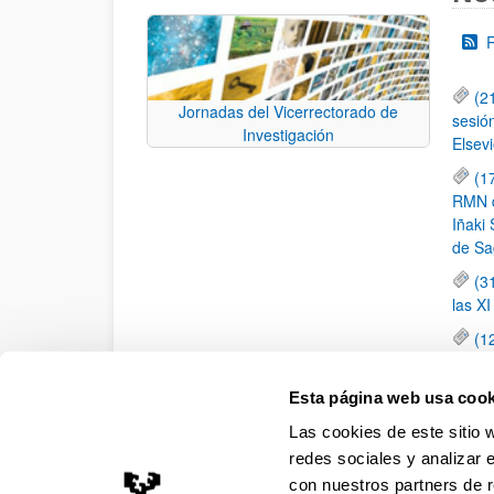
(2
Jornadas del Vicerrectorado de
sesió
Investigación
Elsevi
(1
RMN de
Iñaki 
de Sa
(3
las X
(1
jornad
elemen
Esta página web usa cook
(1
Las cookies de este sitio 
una c
redes sociales y analizar 
con nuestros partners de r