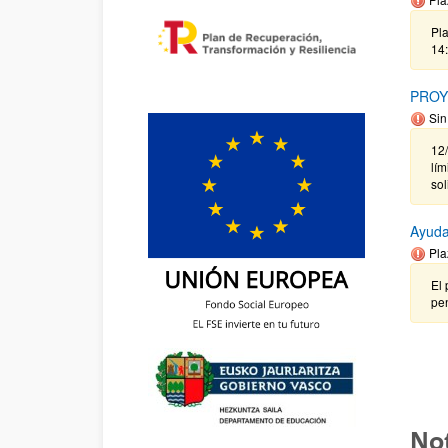
Pla
14
PROY
Sin
12
lím
so
Ayuda
Pla
El 
pen
Not