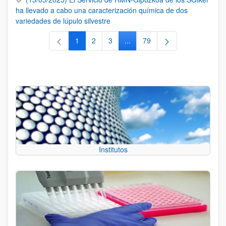
ha llevado a cabo una caracterización química de dos
variedades de lúpulo silvestre
1
2
3
...
79
Página
Página
Página
Páginas intermedias Use TAB 
Página
Institutos