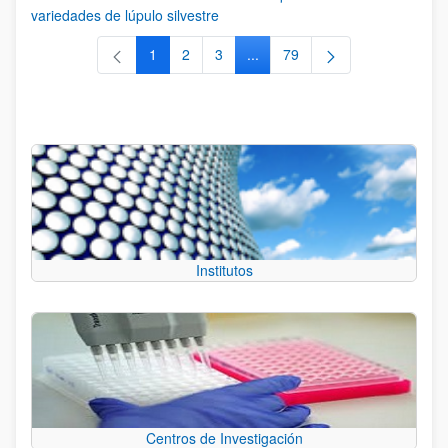
variedades de lúpulo silvestre
1
2
3
...
79
Página
Página
Página
Páginas intermedias Use TAB 
Página
Institutos
Centros de Investigación