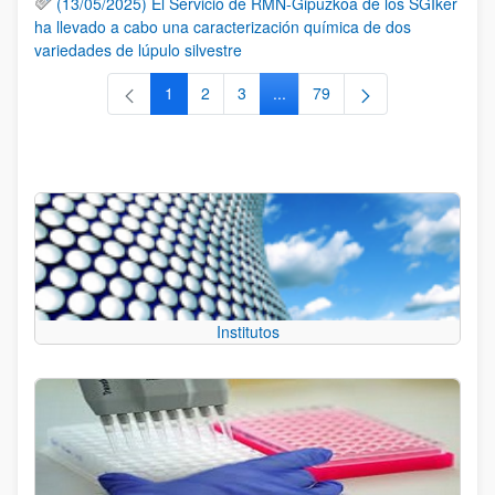
(13/05/2025) El Servicio de RMN-Gipuzkoa de los SGIker
ha llevado a cabo una caracterización química de dos
variedades de lúpulo silvestre
1
2
3
...
79
Página
Página
Página
Páginas intermedias Use TAB 
Página
Institutos