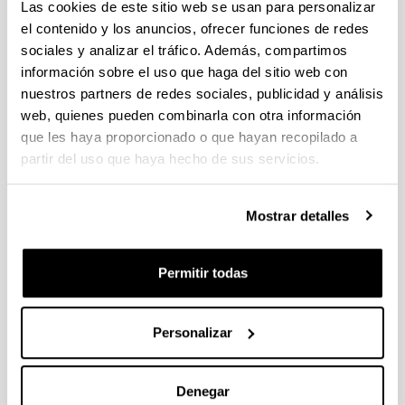
Las cookies de este sitio web se usan para personalizar
el contenido y los anuncios, ofrecer funciones de redes
Programa Fellows Gipuzkoa de atracción y retención de
sociales y analizar el tráfico. Además, compartimos
talento 2023
información sobre el uso que haga del sitio web con
El plazo de presentación de solicitudes finaliza el 29 de marzo
nuestros partners de redes sociales, publicidad y análisis
de 2023, a las13:00 (hora peninsular). Plazo interno:
22/03/2023
web, quienes pueden combinarla con otra información
que les haya proporcionado o que hayan recopilado a
PIFG22/43: “Energia fotoboltakikoa autokontsumitzeko
partir del uso que haya hecho de sus servicios.
energía kudeaketa sistema adimentsu baten garapen eta
inplementazioa/ Diseño e implementación de un sistema de
gestión de energía inteligente para el autoconsumo de
Mostrar detalles
energía fotovoltaica”
Plazo de presentación cerrado: 28/01/2023 - 17/02/2023 23:59
Permitir todas
15/03/2023 Se ha publicado la propuesta de adjudicación.
Personalizar
1
...
49
50
51
...
95
Página
Páginas intermedias Use TAB para desplazarse.
Página
Página
Página
Páginas intermedias Us
Página
Denegar