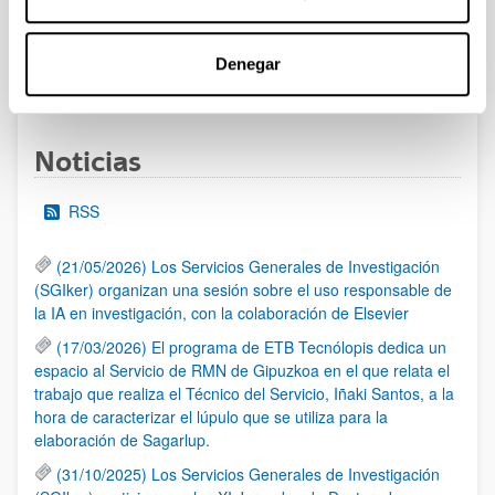
las 14:00 horas (hora peninsular)
Denegar
1
...
10
11
12
...
95
Página
Páginas intermedias Use TAB para desplazarse.
Página
Página
Página
Páginas intermedias Us
Página
Noticias
RSS
(21/05/2026) Los Servicios Generales de Investigación
(SGIker) organizan una sesión sobre el uso responsable de
la IA en investigación, con la colaboración de Elsevier
(17/03/2026) El programa de ETB Tecnólopis dedica un
espacio al Servicio de RMN de Gipuzkoa en el que relata el
trabajo que realiza el Técnico del Servicio, Iñaki Santos, a la
hora de caracterizar el lúpulo que se utiliza para la
elaboración de Sagarlup.
(31/10/2025) Los Servicios Generales de Investigación