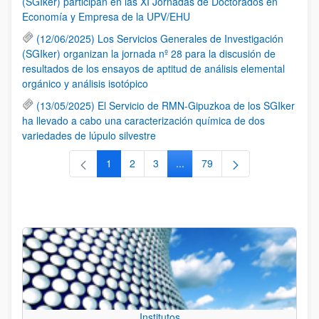
(SGIker) participan en las XI Jornadas de Doctorados en
Economía y Empresa de la UPV/EHU
(12/06/2025) Los Servicios Generales de Investigación
(SGIker) organizan la jornada nº 28 para la discusión de
resultados de los ensayos de aptitud de análisis elemental
orgánico y análisis isotópico
(13/05/2025) El Servicio de RMN-Gipuzkoa de los SGIker
ha llevado a cabo una caracterización química de dos
variedades de lúpulo silvestre
1
2
3
...
79
Página
Página
Página
Páginas intermedias Use TAB 
Página
Institutos