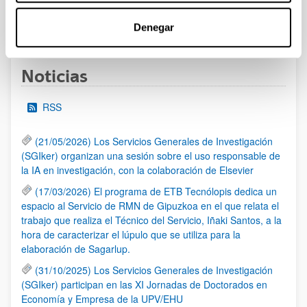
1
...
12
13
14
...
95
Denegar
Página
Páginas intermedias Use TAB para desplazarse.
Página
Página
Página
Páginas intermedias Us
Página
Noticias
RSS
(21/05/2026) Los Servicios Generales de Investigación
(SGIker) organizan una sesión sobre el uso responsable de
la IA en investigación, con la colaboración de Elsevier
(17/03/2026) El programa de ETB Tecnólopis dedica un
espacio al Servicio de RMN de Gipuzkoa en el que relata el
trabajo que realiza el Técnico del Servicio, Iñaki Santos, a la
hora de caracterizar el lúpulo que se utiliza para la
elaboración de Sagarlup.
(31/10/2025) Los Servicios Generales de Investigación
(SGIker) participan en las XI Jornadas de Doctorados en
Economía y Empresa de la UPV/EHU