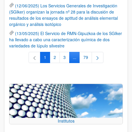
(12/06/2025) Los Servicios Generales de Investigación
(SGIker) organizan la jornada nº 28 para la discusión de
resultados de los ensayos de aptitud de análisis elemental
orgánico y análisis isotópico
(13/05/2025) El Servicio de RMN-Gipuzkoa de los SGIker
ha llevado a cabo una caracterización química de dos
variedades de lúpulo silvestre
1
2
3
...
79
Página
Página
Página
Páginas intermedias Use TAB 
Página
Institutos