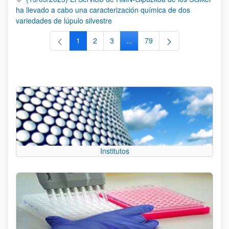
ha llevado a cabo una caracterización química de dos
variedades de lúpulo silvestre
1
2
3
...
79
Página
Página
Página
Páginas intermedias Use TAB 
Página
Institutos