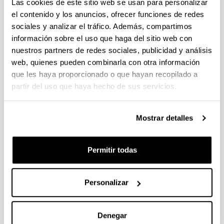
Las cookies de este sitio web se usan para personalizar
Se ha publicado la propuesta de adjudicación(12/09/2023)
el contenido y los anuncios, ofrecer funciones de redes
sociales y analizar el tráfico. Además, compartimos
PIFG23/15: “Preservation and alteration processes of
información sobre el uso que haga del sitio web con
inorganic and organic compounds in nakhlites, terrestrial
nuestros partners de redes sociales, publicidad y análisis
analogs and rocks of Jezero crater. Mars“
web, quienes pueden combinarla con otra información
Plazo de presentación cerrado: 21/07/2023 - 16/08/2023 23:59
que les haya proporcionado o que hayan recopilado a
Se ha publicado la propuesta de adjudicación(12/09/2023)
partir del uso que haya hecho de sus servicios.
PIFG23/12: “ Investigación en nuevos materiales para
almacenamiento de energía su procesamiento y
Mostrar detalles
digitalización“
Plazo de presentación cerrado: 18/07/2023 - 10/08/2023 23:59
Permitir todas
Se ha publicado la propuesta de adjudicación(12/09/2023)
Personalizar
1
...
35
36
37
...
95
Página
Páginas intermedias Use TAB para desplazarse.
Página
Página
Página
Páginas intermedias Us
Página
Denegar
Noticias