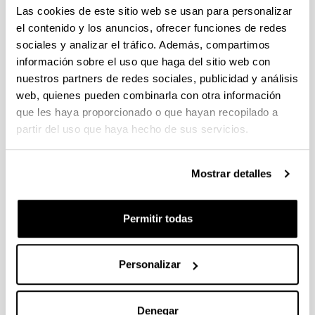
necesaria que exige la convocatoria.
Las cookies de este sitio web se usan para personalizar
el contenido y los anuncios, ofrecer funciones de redes
PIFG22/53: “Fotónica cuántica en fibras microestructuradas”
sociales y analizar el tráfico. Además, compartimos
Plazo de presentación cerrado: 22/03/2023 - 14/04/2023 23:59
información sobre el uso que haga del sitio web con
Se ha publicado la propuesta de adjudicación.
nuestros partners de redes sociales, publicidad y análisis
web, quienes pueden combinarla con otra información
PIFG22/56: “Diseño y fabricación de un generador compacto
que les haya proporcionado o que hayan recopilado a
de neutrones”
partir del uso que haya hecho de sus servicios.
Plazo de presentación cerrado: 22/03/2023 - 14/04/2023 23:59
Se ha publicado la propuesta de adjudicación.
Mostrar detalles
PIFG22/50: “Química”
Plazo de presentación cerrado: 24/03/2023 - 18/04/2023 23:59
Permitir todas
Se ha publicado la propuesta de adjudicación.
Personalizar
1
...
44
45
46
...
95
Página
Páginas intermedias Use TAB para desplazarse.
Página
Página
Página
Páginas intermedias Us
Página
Denegar