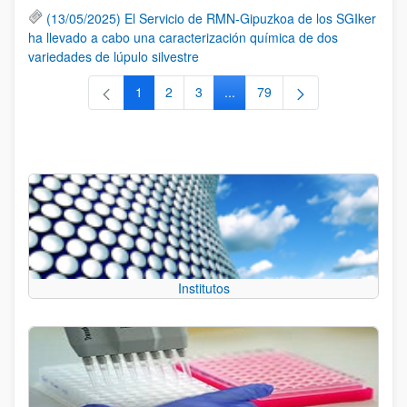
(13/05/2025) El Servicio de RMN-Gipuzkoa de los SGIker
ha llevado a cabo una caracterización química de dos
variedades de lúpulo silvestre
1
2
3
...
79
Página
Página
Página
Páginas intermedias Use TAB 
Página
Institutos