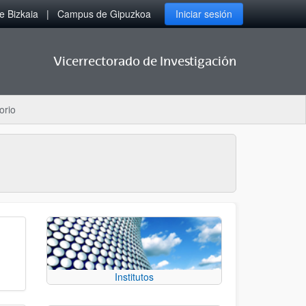
 Bizkaia
Campus de Gipuzkoa
Iniciar sesión
Vicerrectorado de Investigación
orio
Institutos