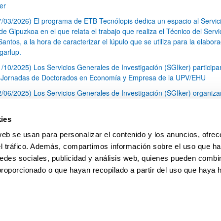
er
7/03/2026) El programa de ETB Tecnólopis dedica un espacio al Servic
 Gipuzkoa en el que relata el trabajo que realiza el Técnico del Servi
Santos, a la hora de caracterizar el lúpulo que se utiliza para la elabor
garlup.
1/10/2025) Los Servicios Generales de Investigación (SGIker) participa
I Jornadas de Doctorados en Economía y Empresa de la UPV/EHU
2/06/2025) Los Servicios Generales de Investigación (SGIker) organiza
a nº 28 para la discusión de resultados de los ensayos de aptitud de an
tal orgánico y análisis isotópico
ies
3/05/2025) El Servicio de RMN-Gipuzkoa de los SGIker ha llevado a ca
web se usan para personalizar el contenido y los anuncios, ofrec
aracterización química de dos variedades de lúpulo silvestre
el tráfico. Además, compartimos información sobre el uso que ha
1
2
3
...
79
edes sociales, publicidad y análisis web, quienes pueden combin
Página
Página
Página
Páginas intermedias Use TAB 
Página
proporcionado o que hayan recopilado a partir del uso que haya
pa
Ayuda