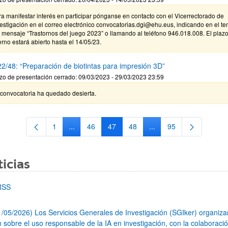
a manifestar interés en participar pónganse en contacto con el Vicerrectorado de
estigación en el correo electrónico convocatorias.dgi@ehu.eus, indicando en el t
 mensaje “Trastornos del juego 2023” o llamando al teléfono 946.018.008. El plaz
erno estará abierto hasta el 14/05/23.
2/48: “Preparación de biotintas para impresión 3D”
zo de presentación cerrado: 09/03/2023 - 29/03/2023 23:59
 convocatoria ha quedado desierta.
1
...
46
47
48
...
95
Página
Páginas intermedias Use TAB para desplazarse.
Página
Página
Página
Páginas intermedias Us
Página
icias
RSS
1/05/2026) Los Servicios Generales de Investigación (SGIker) organiz
n sobre el uso responsable de la IA en investigación, con la colaboraci