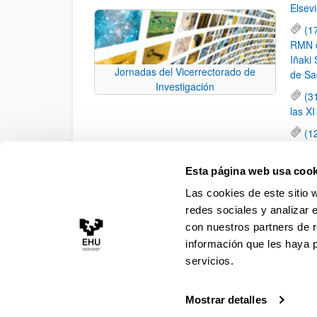
Elsevi
(1
RMN de
Iñaki 
Jornadas del Vicerrectorado de
de Sa
Investigación
(3
las X
(1
jornad
elemen
Esta página web usa cook
(1
Las cookies de este sitio 
una c
redes sociales y analizar 
con nuestros partners de r
información que les haya 
servicios.
Mostrar detalles
Accesibilidad
Información legal
Contacto
Ma