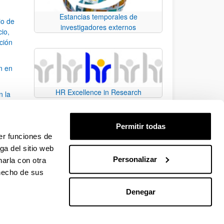
Estancias temporales de
io de
investigadores externos
cio,
ación
n en
HR Excellence in Research
n la
álisis
Permitir todas
bo
er funciones de
ga del sitio web
Personalizar
arla con otra
para desplazarse.
 hecho de sus
Denegar
EHU