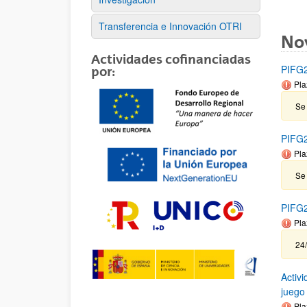
Transferencia e Innovación OTRI
No
Actividades cofinanciadas
PIFG2
por:
Pla
Se 
PIFG2
Pla
Se 
PIFG2
Pla
24/
Activi
juego
Pla