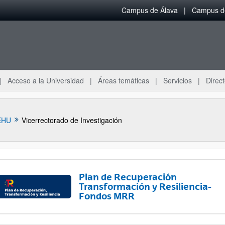
Campus de Álava
Campus de
Acceso a la Universidad
Áreas temáticas
Servicios
Direct
EHU
Vicerrectorado de Investigación
Plan de Recuperación
Transformación y Resiliencia-
Fondos MRR
ar subpáginas