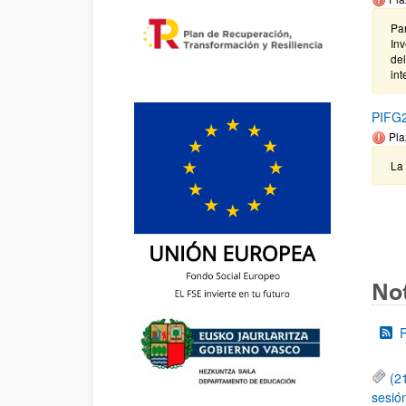
Par
Inv
del
int
PIFG2
Pla
La
Not
(2
sesió