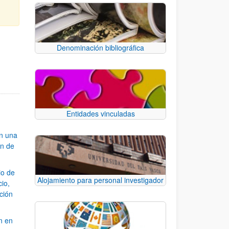
Denominación bibliográfica
e TAB para desplazarse.
Entidades vinculadas
an una
ón de
io de
Alojamiento para personal investigador
cio,
ación
n en