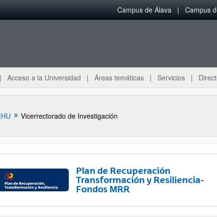
Campus de Álava
Campus de
Acceso a la Universidad
Áreas temáticas
Servicios
Direct
EHU
Vicerrectorado de Investigación
Plan de Recuperación
Transformación y Resiliencia-
Fondos MRR
ar subpáginas