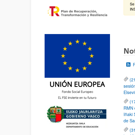
Se
IN
Not
(2
sesió
Elsevi
(1
RMN de
Iñaki 
de Sa
(3