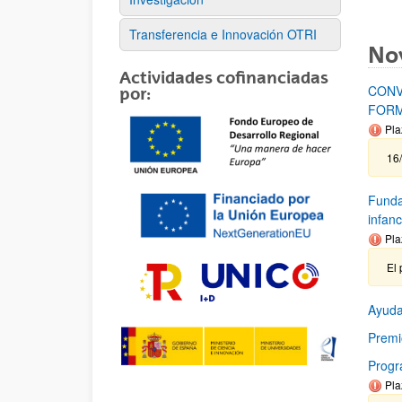
Transferencia e Innovación OTRI
No
Actividades cofinanciadas
CONV
por:
FORM
Pla
16/
Funda
infanc
Pla
El 
Ayuda
Premi
Prog
Pla