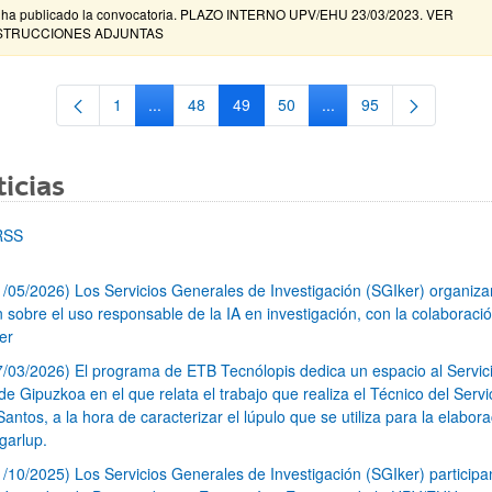
 ha publicado la convocatoria. PLAZO INTERNO UPV/EHU 23/03/2023. VER
STRUCCIONES ADJUNTAS
1
...
48
49
50
...
95
Página
Páginas intermedias Use TAB para desplazarse.
Página
Página
Página
Páginas intermedias Us
Página
icias
RSS
1/05/2026) Los Servicios Generales de Investigación (SGIker) organiz
n sobre el uso responsable de la IA en investigación, con la colaboraci
er
7/03/2026) El programa de ETB Tecnólopis dedica un espacio al Servic
 Gipuzkoa en el que relata el trabajo que realiza el Técnico del Servi
Santos, a la hora de caracterizar el lúpulo que se utiliza para la elabor
garlup.
1/10/2025) Los Servicios Generales de Investigación (SGIker) participa