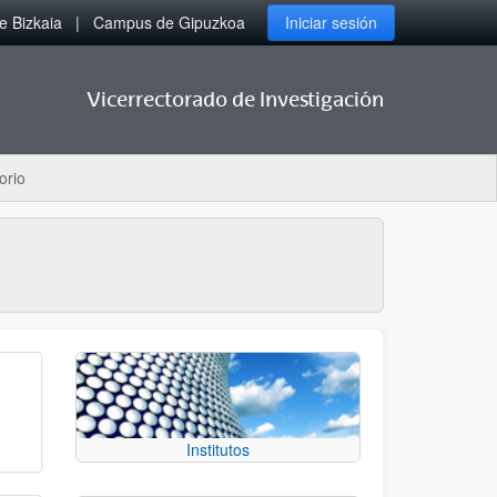
 Bizkaia
Campus de Gipuzkoa
Iniciar sesión
Vicerrectorado de Investigación
orio
Institutos