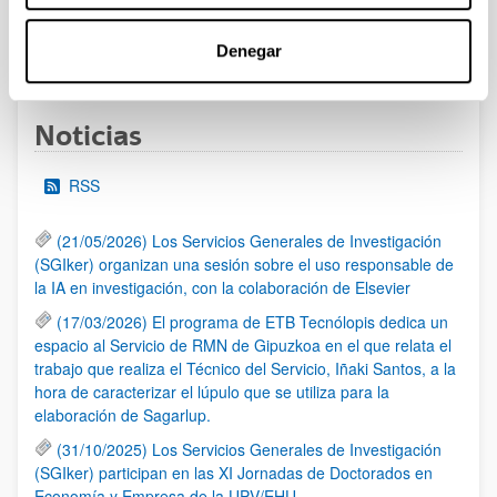
Denegar
1
...
9
10
11
...
95
Página
Páginas intermedias Use TAB para desplazarse
Página
Página
Página
Páginas intermedias Us
Página
Noticias
RSS
(21/05/2026) Los Servicios Generales de Investigación
(SGIker) organizan una sesión sobre el uso responsable de
la IA en investigación, con la colaboración de Elsevier
(17/03/2026) El programa de ETB Tecnólopis dedica un
espacio al Servicio de RMN de Gipuzkoa en el que relata el
trabajo que realiza el Técnico del Servicio, Iñaki Santos, a la
hora de caracterizar el lúpulo que se utiliza para la
elaboración de Sagarlup.
(31/10/2025) Los Servicios Generales de Investigación
(SGIker) participan en las XI Jornadas de Doctorados en
Economía y Empresa de la UPV/EHU