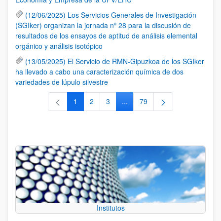
(12/06/2025) Los Servicios Generales de Investigación
(SGIker) organizan la jornada nº 28 para la discusión de
resultados de los ensayos de aptitud de análisis elemental
orgánico y análisis isotópico
(13/05/2025) El Servicio de RMN-Gipuzkoa de los SGIker
ha llevado a cabo una caracterización química de dos
variedades de lúpulo silvestre
1
2
3
...
79
Página
Página
Página
Páginas intermedias Use TAB 
Página
Institutos