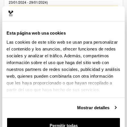
23/01/2024 - 29/01/2024)
27/02/2024. Resolución definitiva de ayudas concedidas y
denegadas. 20/02/2024 Se ha publicado el Listado definitivo
de solicitudes admitidas y excluidas para evaluación.
02/02/2024 Se ha publicado el Listado provisional de
solicitudes admitidas y excluidas para evaluación. 22/01/2024-
Esta página web usa cookies
Se ha publicado la convocatoria
Las cookies de este sitio web se usan para personalizar
Fellows Gipuzkoa 2024
el contenido y los anuncios, ofrecer funciones de redes
Sin trámite abierto (Fecha de fin del plazo de presentación:
sociales y analizar el tráfico. Además, compartimos
22/05/2024 13:00)
información sobre el uso que haga del sitio web con
nuestros partners de redes sociales, publicidad y análisis
El plazo de presentación de solicitudes finaliza el 22/05/2024,
a las 13:00
web, quienes pueden combinarla con otra información
que les haya proporcionado o que hayan recopilado a
CONVOCATORIA PROGRAMA PREDOCTORAL DE
partir del uso que haya hecho de sus servicios.
FORMACIÓN DE PERSONAL INVESTIGADOR NO DOCTOR
2024-2025: Nuevas ayudas (Gobierno Vasco)
Sin trámite abierto (Fecha de fin del plazo de presentación:
Mostrar detalles
23/06/2024)
Se ha publicado la convocatoria
Permitir todas