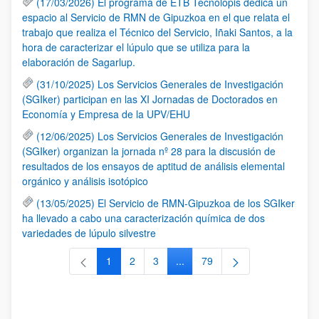
(17/03/2026) El programa de ETB Tecnólopis dedica un
espacio al Servicio de RMN de Gipuzkoa en el que relata el
trabajo que realiza el Técnico del Servicio, Iñaki Santos, a la
hora de caracterizar el lúpulo que se utiliza para la
elaboración de Sagarlup.
(31/10/2025) Los Servicios Generales de Investigación
(SGIker) participan en las XI Jornadas de Doctorados en
Economía y Empresa de la UPV/EHU
(12/06/2025) Los Servicios Generales de Investigación
(SGIker) organizan la jornada nº 28 para la discusión de
resultados de los ensayos de aptitud de análisis elemental
orgánico y análisis isotópico
(13/05/2025) El Servicio de RMN-Gipuzkoa de los SGIker
ha llevado a cabo una caracterización química de dos
variedades de lúpulo silvestre
1
2
3
...
79
Página
Página
Página
Páginas intermedias Use TAB 
Página