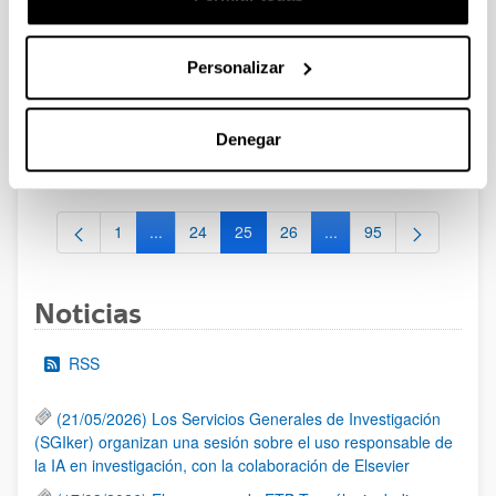
Convocatoria del Programa Posdoctoral de
Perfeccionamiento de Personal Investigador Doctor 2024-
Personalizar
2027
Sin trámite abierto (Plazo de presentación de solicitudes:
31/05/2024 - 01/07/2024)
Denegar
Se ha publicado la convocatoria
1
...
24
25
26
...
95
Página
Páginas intermedias Use TAB para desplazarse.
Página
Página
Página
Páginas intermedias Us
Página
Noticias
RSS
(21/05/2026) Los Servicios Generales de Investigación
(SGIker) organizan una sesión sobre el uso responsable de
la IA en investigación, con la colaboración de Elsevier