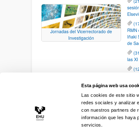
(2
sesió
Elsevi
(1
RMN de
Jornadas del Vicerrectorado de
Iñaki 
Investigación
de Sa
(3
las X
(1
jornad
elemen
Esta página web usa cook
(1
Las cookies de este sitio 
una c
redes sociales y analizar 
con nuestros partners de r
información que les haya 
servicios.