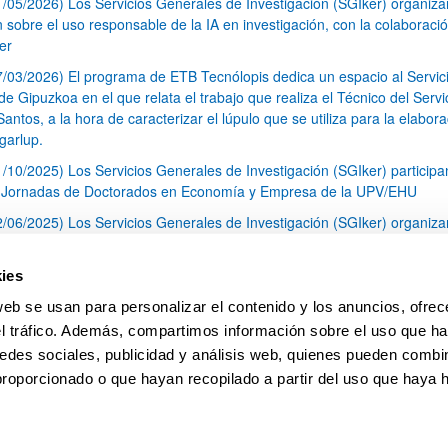
1/05/2026) Los Servicios Generales de Investigación (SGIker) organiz
n sobre el uso responsable de la IA en investigación, con la colaboraci
er
7/03/2026) El programa de ETB Tecnólopis dedica un espacio al Servic
 Gipuzkoa en el que relata el trabajo que realiza el Técnico del Servi
Santos, a la hora de caracterizar el lúpulo que se utiliza para la elabor
garlup.
1/10/2025) Los Servicios Generales de Investigación (SGIker) participa
I Jornadas de Doctorados en Economía y Empresa de la UPV/EHU
2/06/2025) Los Servicios Generales de Investigación (SGIker) organiza
a nº 28 para la discusión de resultados de los ensayos de aptitud de an
tal orgánico y análisis isotópico
ies
3/05/2025) El Servicio de RMN-Gipuzkoa de los SGIker ha llevado a ca
web se usan para personalizar el contenido y los anuncios, ofrec
aracterización química de dos variedades de lúpulo silvestre
el tráfico. Además, compartimos información sobre el uso que ha
1
2
3
...
79
edes sociales, publicidad y análisis web, quienes pueden combin
Página
Página
Página
Páginas intermedias Use TAB 
Página
proporcionado o que hayan recopilado a partir del uso que haya