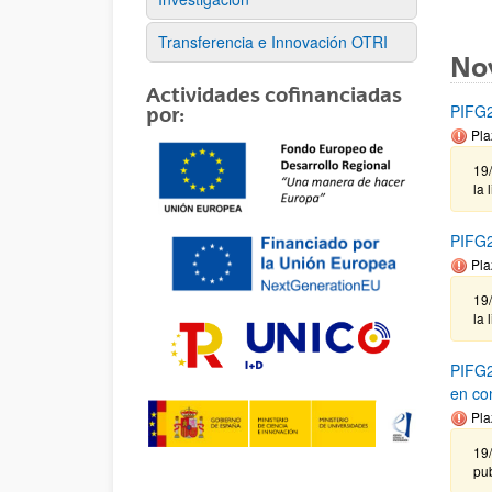
Transferencia e Innovación OTRI
No
Actividades cofinanciadas
PIFG2
por:
Pla
19
la 
PIFG2
Pla
19
la 
PIFG2
en co
Pla
19/
pub