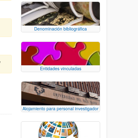
Denominación bibliográfica
e
Entidades vinculadas
e TAB para desplazarse.
Alojamiento para personal investigador