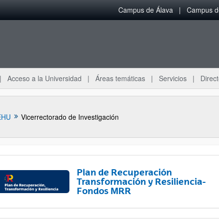
Campus de Álava
Campus de
Acceso a la Universidad
Áreas temáticas
Servicios
Direct
EHU
Vicerrectorado de Investigación
Plan de Recuperación
Transformación y Resiliencia-
Fondos MRR
ar subpáginas