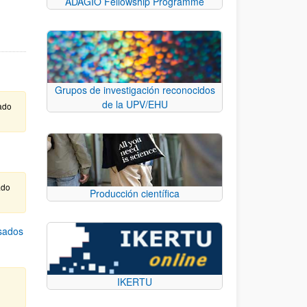
ADAGIO Fellowship Programme
Grupos de investigación reconocidos
de la UPV/EHU
ado
ado
Producción científica
asados
IKERTU