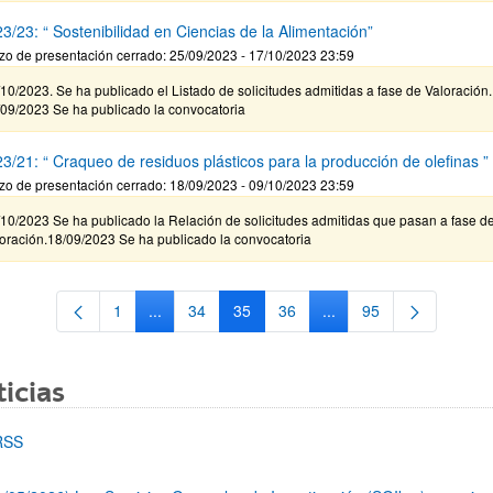
3/23: “ Sostenibilidad en Ciencias de la Alimentación”
zo de presentación cerrado: 25/09/2023 - 17/10/2023 23:59
10/2023. Se ha publicado el Listado de solicitudes admitidas a fase de Valoración.
/09/2023 Se ha publicado la convocatoria
3/21: “ Craqueo de residuos plásticos para la producción de olefinas ”
zo de presentación cerrado: 18/09/2023 - 09/10/2023 23:59
10/2023 Se ha publicado la Relación de solicitudes admitidas que pasan a fase d
oración.18/09/2023 Se ha publicado la convocatoria
1
...
34
35
36
...
95
Página
Páginas intermedias Use TAB para desplazarse.
Página
Página
Página
Páginas intermedias Us
Página
icias
RSS