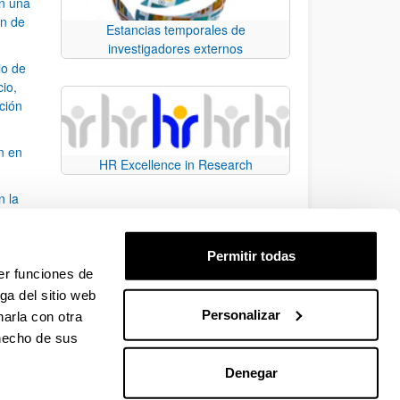
an una
ón de
Estancias temporales de
investigadores externos
io de
cio,
ación
n en
HR Excellence in Research
n la
álisis
Permitir todas
bo
er funciones de
ga del sitio web
Personalizar
arla con otra
para desplazarse.
 hecho de sus
Denegar