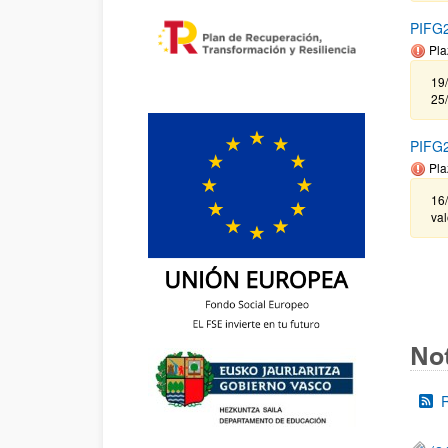
PIFG2
Pla
19/
25
PIFG2
Pla
16/
val
Not