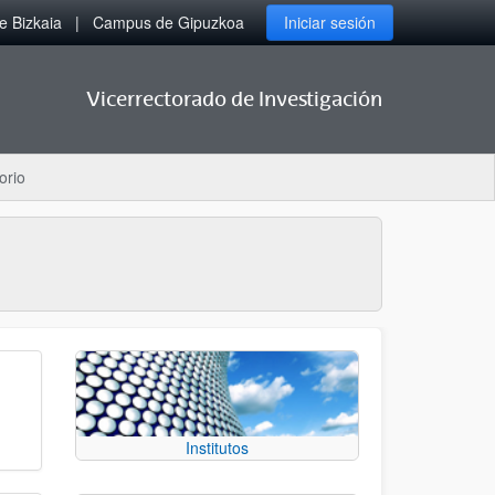
 Bizkaia
Campus de Gipuzkoa
Iniciar sesión
Vicerrectorado de Investigación
orio
Institutos