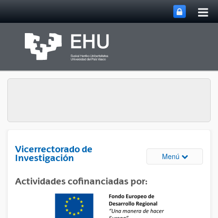
Abri
Saltar al contenido principal
me
prin
Vicerrectorado de
Abrir/cerrar
Menú
Investigación
Actividades cofinanciadas por: