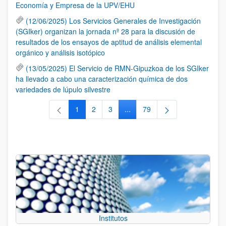
Economía y Empresa de la UPV/EHU
(12/06/2025) Los Servicios Generales de Investigación
(SGIker) organizan la jornada nº 28 para la discusión de
resultados de los ensayos de aptitud de análisis elemental
orgánico y análisis isotópico
(13/05/2025) El Servicio de RMN-Gipuzkoa de los SGIker
ha llevado a cabo una caracterización química de dos
variedades de lúpulo silvestre
1
2
3
...
79
Página
Página
Página
Páginas intermedias Use TAB 
Página
Institutos