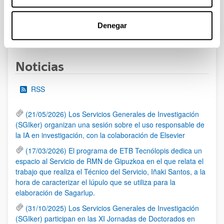
Denegar
1
...
72
73
74
...
95
Página
Páginas intermedias Use TAB para desplazarse.
Página
Página
Página
Páginas intermedias Us
Página
Noticias
RSS
(21/05/2026) Los Servicios Generales de Investigación
(SGIker) organizan una sesión sobre el uso responsable de
la IA en investigación, con la colaboración de Elsevier
(17/03/2026) El programa de ETB Tecnólopis dedica un
espacio al Servicio de RMN de Gipuzkoa en el que relata el
trabajo que realiza el Técnico del Servicio, Iñaki Santos, a la
hora de caracterizar el lúpulo que se utiliza para la
elaboración de Sagarlup.
(31/10/2025) Los Servicios Generales de Investigación
(SGIker) participan en las XI Jornadas de Doctorados en