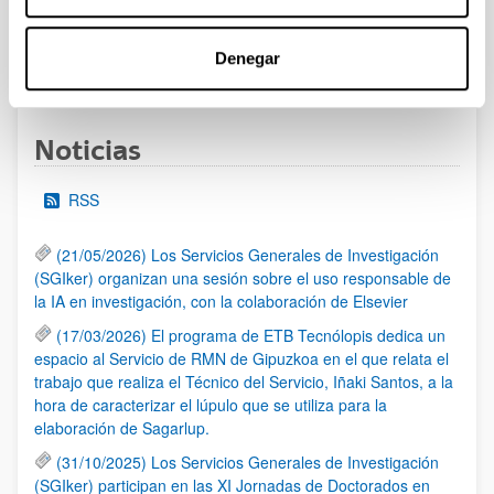
Denegar
1
...
17
18
19
...
95
Página
Páginas intermedias Use TAB para desplazarse.
Página
Página
Página
Páginas intermedias Us
Página
Noticias
RSS
(21/05/2026) Los Servicios Generales de Investigación
(SGIker) organizan una sesión sobre el uso responsable de
la IA en investigación, con la colaboración de Elsevier
(17/03/2026) El programa de ETB Tecnólopis dedica un
espacio al Servicio de RMN de Gipuzkoa en el que relata el
trabajo que realiza el Técnico del Servicio, Iñaki Santos, a la
hora de caracterizar el lúpulo que se utiliza para la
elaboración de Sagarlup.
(31/10/2025) Los Servicios Generales de Investigación
(SGIker) participan en las XI Jornadas de Doctorados en