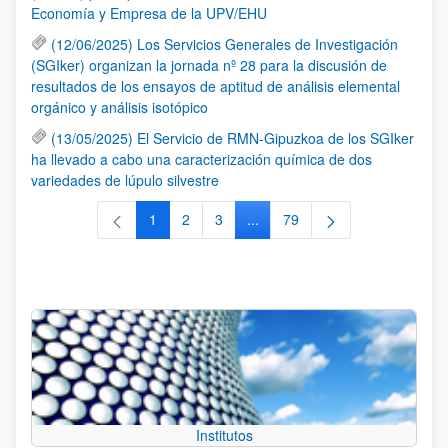
Economía y Empresa de la UPV/EHU
(12/06/2025) Los Servicios Generales de Investigación
(SGIker) organizan la jornada nº 28 para la discusión de
resultados de los ensayos de aptitud de análisis elemental
orgánico y análisis isotópico
(13/05/2025) El Servicio de RMN-Gipuzkoa de los SGIker
ha llevado a cabo una caracterización química de dos
variedades de lúpulo silvestre
1
2
3
...
79
Página
Página
Página
Páginas intermedias Use TAB 
Página
Institutos