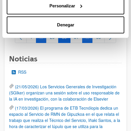
SISTEMA UNIVERSITARIO VASCO 2022-2025
Personalizar
Plazo de presentación cerrado: 22/09/2021 - 21/10/2021 23:59
Se ha publicado la convocatoria
Denegar
1
...
29
30
31
...
95
Página
Páginas intermedias Use TAB para desplazarse.
Página
Página
Página
Páginas intermedias Us
Página
Noticias
RSS
(21/05/2026) Los Servicios Generales de Investigación
(SGIker) organizan una sesión sobre el uso responsable de
la IA en investigación, con la colaboración de Elsevier
(17/03/2026) El programa de ETB Tecnólopis dedica un
espacio al Servicio de RMN de Gipuzkoa en el que relata el
trabajo que realiza el Técnico del Servicio, Iñaki Santos, a la
hora de caracterizar el lúpulo que se utiliza para la