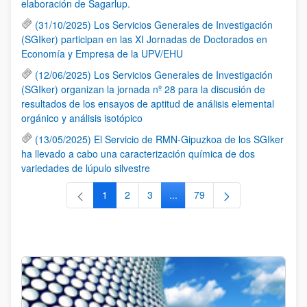
elaboración de Sagarlup.
(31/10/2025) Los Servicios Generales de Investigación
(SGIker) participan en las XI Jornadas de Doctorados en
Economía y Empresa de la UPV/EHU
(12/06/2025) Los Servicios Generales de Investigación
(SGIker) organizan la jornada nº 28 para la discusión de
resultados de los ensayos de aptitud de análisis elemental
orgánico y análisis isotópico
(13/05/2025) El Servicio de RMN-Gipuzkoa de los SGIker
ha llevado a cabo una caracterización química de dos
variedades de lúpulo silvestre
1
2
3
...
79
Página
Página
Página
Páginas intermedias Use TAB 
Página