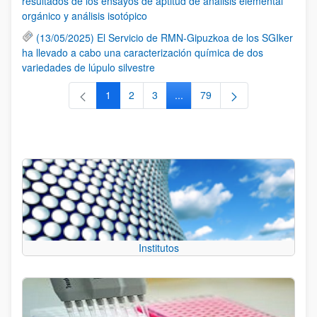
resultados de los ensayos de aptitud de análisis elemental
orgánico y análisis isotópico
(13/05/2025) El Servicio de RMN-Gipuzkoa de los SGIker
ha llevado a cabo una caracterización química de dos
variedades de lúpulo silvestre
1
2
3
...
79
Página
Página
Página
Páginas intermedias Use TAB 
Página
Institutos