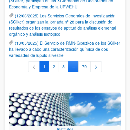
(SGIker) participan en las XI Jornadas de Doctorados en
Economía y Empresa de la UPV/EHU
(12/06/2025) Los Servicios Generales de Investigación
(SGIker) organizan la jornada nº 28 para la discusión de
resultados de los ensayos de aptitud de análisis elemental
orgánico y análisis isotópico
(13/05/2025) El Servicio de RMN-Gipuzkoa de los SGIker
ha llevado a cabo una caracterización química de dos
variedades de lúpulo silvestre
1
2
3
...
79
Página
Página
Página
Páginas intermedias Use TAB 
Página
Institutos