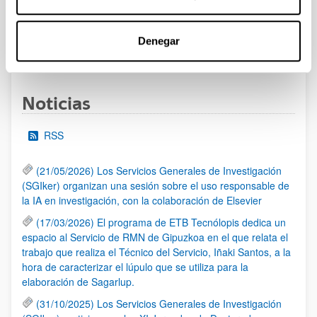
al 30/07/2026 (ambos incluídos)
Denegar
1
2
3
...
95
Página
Página
Página
Páginas intermedias Use TAB 
Página
Noticias
RSS
(21/05/2026) Los Servicios Generales de Investigación
(SGIker) organizan una sesión sobre el uso responsable de
la IA en investigación, con la colaboración de Elsevier
(17/03/2026) El programa de ETB Tecnólopis dedica un
espacio al Servicio de RMN de Gipuzkoa en el que relata el
trabajo que realiza el Técnico del Servicio, Iñaki Santos, a la
hora de caracterizar el lúpulo que se utiliza para la
elaboración de Sagarlup.
(31/10/2025) Los Servicios Generales de Investigación