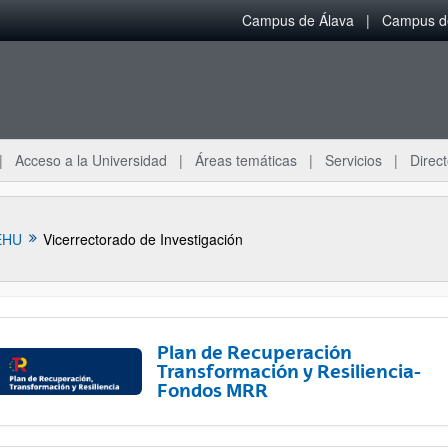
Campus de Álava
Campus de
Acceso a la Universidad
Áreas temáticas
Servicios
Direct
EHU
Vicerrectorado de Investigación
Plan de Recuperación
Transformación y Resiliencia-
Fondos MRR
ar subpáginas