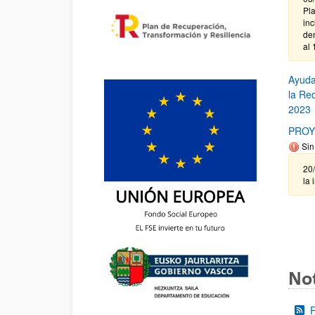
Pl
in
de
al 
Ayuda
la Re
2023
PROY
Sin
20
la 
Not