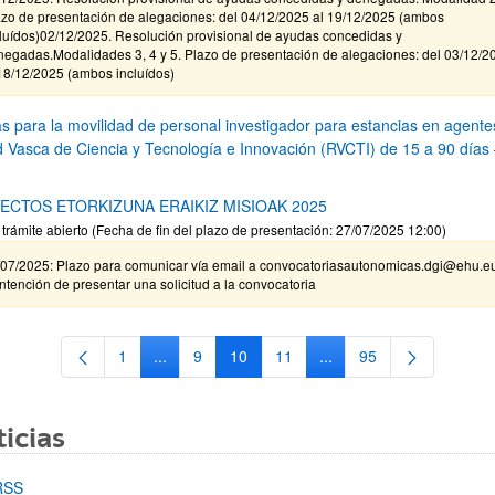
azo de presentación de alegaciones: del 04/12/2025 al 19/12/2025 (ambos
cluídos)02/12/2025. Resolución provisional de ayudas concedidas y
negadas.Modalidades 3, 4 y 5. Plazo de presentación de alegaciones: del 03/12/2
18/12/2025 (ambos incluídos)
s para la movilidad de personal investigador para estancias en agente
d Vasca de Ciencia y Tecnología e Innovación (RVCTI) de 15 a 90 días
ECTOS ETORKIZUNA ERAIKIZ MISIOAK 2025
 trámite abierto (Fecha de fin del plazo de presentación: 27/07/2025 12:00)
/07/2025: Plazo para comunicar vía email a convocatoriasautonomicas.dgi@ehu.e
intención de presentar una solicitud a la convocatoria
1
...
9
10
11
...
95
Página
Páginas intermedias Use TAB para desplazarse
Página
Página
Página
Páginas intermedias Us
Página
icias
RSS