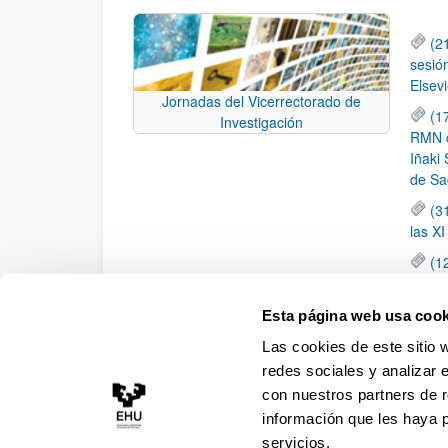
(2
sesió
Elsevi
Jornadas del Vicerrectorado de
(1
Investigación
RMN de
Iñaki 
de Sa
(3
las X
(1
jornad
elemen
Esta página web usa cook
(1
Las cookies de este sitio 
una c
redes sociales y analizar 
con nuestros partners de r
información que les haya 
servicios.