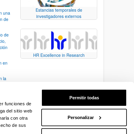
Estancias temporales de
an una
investigadores externos
ón de
io de
cio,
ación
HR Excellence in Research
n en
n la
álisis
Permitir todas
bo
er funciones de
ga del sitio web
Personalizar
arla con otra
para desplazarse.
 hecho de sus