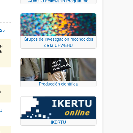
ADAGIO Fellowship Programme
25
Grupos de investigación reconocidos
de la UPV/EHU
el
ta
Producción científica
y
U
IKERTU
.