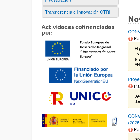
Transferencia e Innovación OTRI
No
Actividades cofinanciadas
CONV
por:
Pla
El 
16 
el 
AN
Proye
Pla
09/
de
CONV
(2025
Pla
03