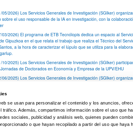
1/05/2026) Los Servicios Generales de Investigación (SGIker) organiz
n sobre el uso responsable de la IA en investigación, con la colaboraci
er
7/03/2026) El programa de ETB Tecnólopis dedica un espacio al Servic
 Gipuzkoa en el que relata el trabajo que realiza el Técnico del Servi
Santos, a la hora de caracterizar el lúpulo que se utiliza para la elabor
garlup.
1/10/2025) Los Servicios Generales de Investigación (SGIker) participa
I Jornadas de Doctorados en Economía y Empresa de la UPV/EHU
2/06/2025) Los Servicios Generales de Investigación (SGIker) organiza
a nº 28 para la discusión de resultados de los ensayos de aptitud de an
tal orgánico y análisis isotópico
ies
3/05/2025) El Servicio de RMN-Gipuzkoa de los SGIker ha llevado a ca
web se usan para personalizar el contenido y los anuncios, ofrec
aracterización química de dos variedades de lúpulo silvestre
el tráfico. Además, compartimos información sobre el uso que ha
1
2
3
...
79
edes sociales, publicidad y análisis web, quienes pueden combin
Página
Página
Página
Páginas intermedias Use TAB 
Página
proporcionado o que hayan recopilado a partir del uso que haya