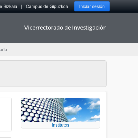
 Bizkaia
Campus de Gipuzkoa
Iniciar sesión
Vicerrectorado de Investigación
orio
Institutos