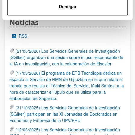
1
2
3
...
95
Página
Página
Página
Páginas intermedias Use TAB 
Página
Denegar
Noticias
RSS
(21/05/2026) Los Servicios Generales de Investigación
(SGIker) organizan una sesión sobre el uso responsable de
la IA en investigación, con la colaboración de Elsevier
(17/03/2026) El programa de ETB Tecnólopis dedica un
espacio al Servicio de RMN de Gipuzkoa en el que relata el
trabajo que realiza el Técnico del Servicio, Iñaki Santos, a la
hora de caracterizar el lúpulo que se utiliza para la
elaboración de Sagarlup.
(31/10/2025) Los Servicios Generales de Investigación
(SGIker) participan en las XI Jornadas de Doctorados en
Economía y Empresa de la UPV/EHU
(12/06/2025) Los Servicios Generales de Investigación