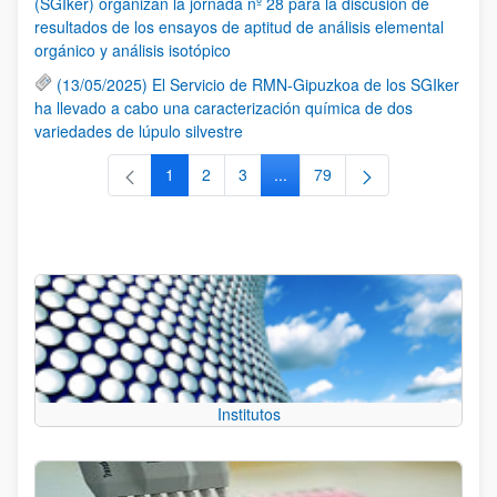
(SGIker) organizan la jornada nº 28 para la discusión de
resultados de los ensayos de aptitud de análisis elemental
orgánico y análisis isotópico
(13/05/2025) El Servicio de RMN-Gipuzkoa de los SGIker
ha llevado a cabo una caracterización química de dos
variedades de lúpulo silvestre
1
2
3
...
79
Página
Página
Página
Páginas intermedias Use TAB 
Página
Institutos