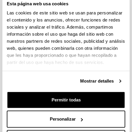
Esta página web usa cookies
Abierto el plazo de presentación (Fecha de fin del plazo de
presentación: 30/09/2026)
Las cookies de este sitio web se usan para personalizar
el contenido y los anuncios, ofrecer funciones de redes
Plazo interno EHU documentación solicitudes : 15 de
septiembre de 2026
sociales y analizar el tráfico. Además, compartimos
información sobre el uso que haga del sitio web con
CONVOCATORIA PARA LA CONTRATACIÓN DE
nuestros partners de redes sociales, publicidad y análisis
PERSONAL INVESTIGADOR EN FORMACIÓN EN LA EHU
web, quienes pueden combinarla con otra información
(2026)
que les haya proporcionado o que hayan recopilado a
Plazo de presentación cerrado: 15/06/2026 - 06/07/2026 23:59
partir del uso que haya hecho de sus servicios.
CONVOCATORIA DE AYUDAS DE FORMACIÓN DE
PERSONAL INVESTIGADOR EN EL SECTOR AGRARIO,
PESQUERO Y ALIMENTARIO VASCO 2026-IKERTALENT
Mostrar detalles
(GOBIERNO VASCO)
Plazo de presentación cerrado: 26/05/2026 - 02/06/2026
Permitir todas
(12/06/2026) Listado provisional de solicitudes seleccionadas
y desestimadas. Plazo de presentación de alegaciones: hasta
el 17 de junio de 2026, inclusive.
Personalizar