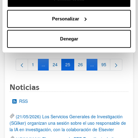
Convocatoria del Programa Posdoctoral de
Perfeccionamiento de Personal Investigador Doctor 2024-
Personalizar
2027
Sin trámite abierto (Plazo de presentación de solicitudes:
31/05/2024 - 01/07/2024)
Denegar
Se ha publicado la convocatoria
1
...
24
25
26
...
95
Página
Páginas intermedias Use TAB para desplazarse.
Página
Página
Página
Páginas intermedias Us
Página
Noticias
RSS
(21/05/2026) Los Servicios Generales de Investigación
(SGIker) organizan una sesión sobre el uso responsable de
la IA en investigación, con la colaboración de Elsevier