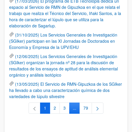
(17/03/2026) El programa de ETB Tecnólopis dedica un
espacio al Servicio de RMN de Gipuzkoa en el que relata el
trabajo que realiza el Técnico del Servicio, Iñaki Santos, a la
hora de caracterizar el lúpulo que se utiliza para la
elaboración de Sagarlup.
(31/10/2025) Los Servicios Generales de Investigación
(SGIker) participan en las XI Jornadas de Doctorados en
Economía y Empresa de la UPV/EHU
(12/06/2025) Los Servicios Generales de Investigación
(SGIker) organizan la jornada nº 28 para la discusión de
resultados de los ensayos de aptitud de análisis elemental
orgánico y análisis isotópico
(13/05/2025) El Servicio de RMN-Gipuzkoa de los SGIker
ha llevado a cabo una caracterización química de dos
variedades de lúpulo silvestre
1
2
3
...
79
Página
Página
Página
Páginas intermedias Use TAB 
Página