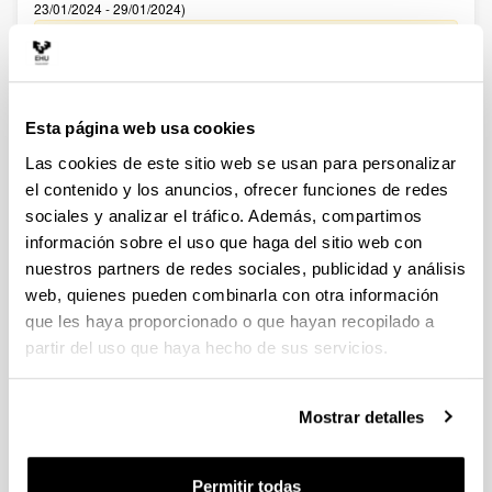
23/01/2024 - 29/01/2024)
27/02/2024. Resolución definitiva de ayudas concedidas y
denegadas. 20/02/2024 Se ha publicado el Listado definitivo
de solicitudes admitidas y excluidas para evaluación.
02/02/2024 Se ha publicado el Listado provisional de
solicitudes admitidas y excluidas para evaluación. 22/01/2024-
Esta página web usa cookies
Se ha publicado la convocatoria
Las cookies de este sitio web se usan para personalizar
Fellows Gipuzkoa 2024
el contenido y los anuncios, ofrecer funciones de redes
Sin trámite abierto (Fecha de fin del plazo de presentación:
sociales y analizar el tráfico. Además, compartimos
22/05/2024 13:00)
información sobre el uso que haga del sitio web con
nuestros partners de redes sociales, publicidad y análisis
El plazo de presentación de solicitudes finaliza el 22/05/2024,
a las 13:00
web, quienes pueden combinarla con otra información
que les haya proporcionado o que hayan recopilado a
CONVOCATORIA PROGRAMA PREDOCTORAL DE
partir del uso que haya hecho de sus servicios.
FORMACIÓN DE PERSONAL INVESTIGADOR NO DOCTOR
2024-2025: Nuevas ayudas (Gobierno Vasco)
Sin trámite abierto (Fecha de fin del plazo de presentación:
Mostrar detalles
23/06/2024)
Se ha publicado la convocatoria
Permitir todas