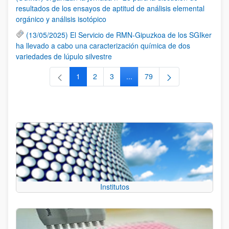
resultados de los ensayos de aptitud de análisis elemental
orgánico y análisis isotópico
(13/05/2025) El Servicio de RMN-Gipuzkoa de los SGIker
ha llevado a cabo una caracterización química de dos
variedades de lúpulo silvestre
1
2
3
...
79
Página
Página
Página
Páginas intermedias Use TAB 
Página
Institutos