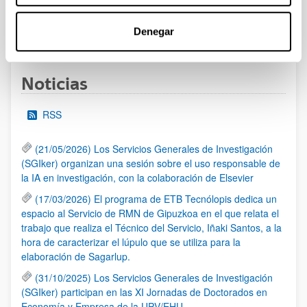
Denegar
1
...
9
10
11
...
95
Página
Páginas intermedias Use TAB para desplazarse
Página
Página
Página
Páginas intermedias Us
Página
Noticias
RSS
(21/05/2026) Los Servicios Generales de Investigación
(SGIker) organizan una sesión sobre el uso responsable de
la IA en investigación, con la colaboración de Elsevier
(17/03/2026) El programa de ETB Tecnólopis dedica un
espacio al Servicio de RMN de Gipuzkoa en el que relata el
trabajo que realiza el Técnico del Servicio, Iñaki Santos, a la
hora de caracterizar el lúpulo que se utiliza para la
elaboración de Sagarlup.
(31/10/2025) Los Servicios Generales de Investigación
(SGIker) participan en las XI Jornadas de Doctorados en
Economía y Empresa de la UPV/EHU