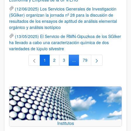
(12/06/2025) Los Servicios Generales de Investigación
(SGIker) organizan la jornada nº 28 para la discusión de
resultados de los ensayos de aptitud de análisis elemental
orgánico y análisis isotópico
(13/05/2025) El Servicio de RMN-Gipuzkoa de los SGIker
ha llevado a cabo una caracterización química de dos
variedades de lúpulo silvestre
1
2
3
...
79
Página
Página
Página
Páginas intermedias Use TAB 
Página
Institutos