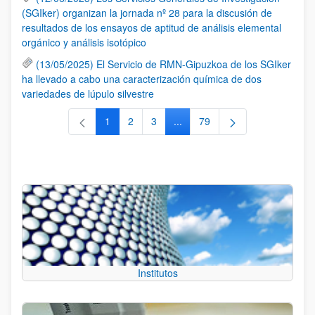
(SGIker) organizan la jornada nº 28 para la discusión de
resultados de los ensayos de aptitud de análisis elemental
orgánico y análisis isotópico
(13/05/2025) El Servicio de RMN-Gipuzkoa de los SGIker
ha llevado a cabo una caracterización química de dos
variedades de lúpulo silvestre
1
2
3
...
79
Página
Página
Página
Páginas intermedias Use TAB 
Página
Institutos