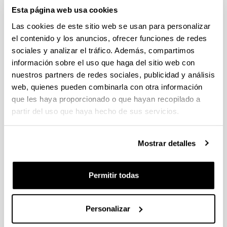
19/07/2023 Se ha publicado la propuesta de adjudicación
Esta página web usa cookies
Las cookies de este sitio web se usan para personalizar
CONVOCATORIA AYUDAS PARA LA FINANCIACIÓN DE
el contenido y los anuncios, ofrecer funciones de redes
PLANES DE INVESTIGACIÓN EN COOPERACIÓN EN EL
sociales y analizar el tráfico. Además, compartimos
ÁREA DE LA INTELIGENCIA ARTIFICIAL
información sobre el uso que haga del sitio web con
DESARROLLADOS POR GRUPOS DE INVESTIGACIÓN
nuestros partners de redes sociales, publicidad y análisis
INTERDISCIPLINARES
web, quienes pueden combinarla con otra información
Plazo de presentación cerrado: 13/07/2023 - 15/09/2023 23:59
que les haya proporcionado o que hayan recopilado a
EL PLAZO INTERNO DE PRESENTACIÓN DE SOLICITUDES
partir del uso que haya hecho de sus servicios.
ES DEL 13/07/2023 AL 08/09/2023 (INCLUSIVE).
Convocatoria de ayudas del Ministerio de Ciencia e
Mostrar detalles
Innovación para incentivar la consolidación investigadora
2023
Plazo de presentación cerrado: 07/07/2023 - 26/07/2023 14:00
Permitir todas
Plazo interno para envío de la expresión de interés:
14/07/2023 - Plazo interno para presentación de solicitudes:
24/07/2023 (a las 14:00h)
Personalizar