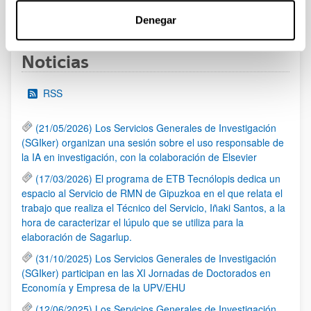
1
...
39
40
41
...
95
Página
Páginas intermedias Use TAB para desplazarse.
Página
Página
Página
Páginas intermedias Us
Página
Denegar
Noticias
RSS
(21/05/2026) Los Servicios Generales de Investigación
(SGIker) organizan una sesión sobre el uso responsable de
la IA en investigación, con la colaboración de Elsevier
(17/03/2026) El programa de ETB Tecnólopis dedica un
espacio al Servicio de RMN de Gipuzkoa en el que relata el
trabajo que realiza el Técnico del Servicio, Iñaki Santos, a la
hora de caracterizar el lúpulo que se utiliza para la
elaboración de Sagarlup.
(31/10/2025) Los Servicios Generales de Investigación
(SGIker) participan en las XI Jornadas de Doctorados en
Economía y Empresa de la UPV/EHU
(12/06/2025) Los Servicios Generales de Investigación