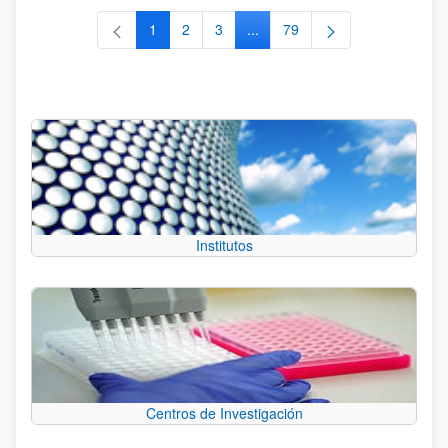
1
2
3
...
79
Página
Página
Página
Páginas intermedias Use TAB 
Página
Institutos
Centros de Investigación