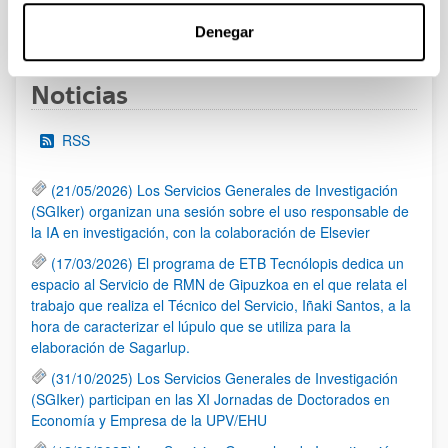
1
...
7
8
9
...
95
Página
Páginas intermedias Use TAB para desplazars
Página
Página
Página
Páginas intermedias Use
Página
Denegar
Noticias
RSS
(21/05/2026) Los Servicios Generales de Investigación
(SGIker) organizan una sesión sobre el uso responsable de
la IA en investigación, con la colaboración de Elsevier
(17/03/2026) El programa de ETB Tecnólopis dedica un
espacio al Servicio de RMN de Gipuzkoa en el que relata el
trabajo que realiza el Técnico del Servicio, Iñaki Santos, a la
hora de caracterizar el lúpulo que se utiliza para la
elaboración de Sagarlup.
(31/10/2025) Los Servicios Generales de Investigación
(SGIker) participan en las XI Jornadas de Doctorados en
Economía y Empresa de la UPV/EHU