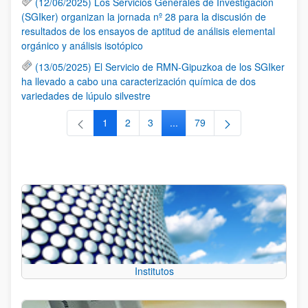
(12/06/2025) Los Servicios Generales de Investigación
(SGIker) organizan la jornada nº 28 para la discusión de
resultados de los ensayos de aptitud de análisis elemental
orgánico y análisis isotópico
(13/05/2025) El Servicio de RMN-Gipuzkoa de los SGIker
ha llevado a cabo una caracterización química de dos
variedades de lúpulo silvestre
1
2
3
...
79
Página
Página
Página
Páginas intermedias Use TAB 
Página
Institutos