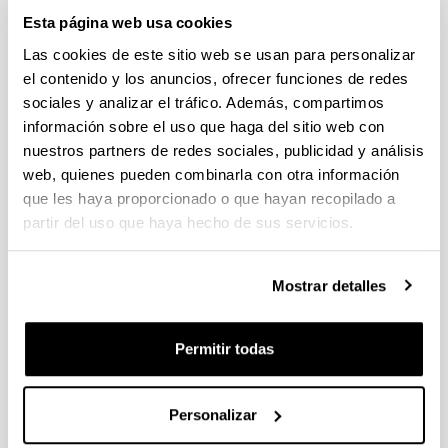
Estancias de movilidad en el extranjero 2025 "José
Esta página web usa cookies
Castillejo" para jóvenes doctores y "Salvador de Madariaga"
Las cookies de este sitio web se usan para personalizar
para profesores e investigadores sénior (MICIU)
el contenido y los anuncios, ofrecer funciones de redes
Sin trámite abierto (Plazo de presentación de solicitudes:
29/01/2026 - 27/02/2026 14:00)
sociales y analizar el tráfico. Además, compartimos
información sobre el uso que haga del sitio web con
CONVOCATORIA PARA LA CONTRATACIÓN DE
nuestros partners de redes sociales, publicidad y análisis
PERSONAL INVESTIGADOR DOCTOR EN LA UPV/EHU
(2025)
web, quienes pueden combinarla con otra información
Sin trámite abierto (Plazo de presentación de solicitudes:
que les haya proporcionado o que hayan recopilado a
02/06/2025 - 23/06/2025 23:59)
partir del uso que haya hecho de sus servicios.
04/03/2026. Resolución definitiva de solicitudes concedidas y
denegadas
Mostrar detalles
Proyectos de Desarrollo Tecnologico ISCIII 2026
Plazo de presentación cerrado (Fecha de fin del plazo de
Permitir todas
presentación: 10/03/2026)
Plazo interno expresiones de interés: hasta el 23/02/2026.
Plazo para presentar la solicitud : hasta el 10/03/2026
Personalizar