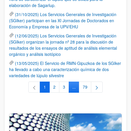
elaboración de Sagarlup.
(31/10/2025) Los Servicios Generales de Investigación
(SGIker) participan en las XI Jornadas de Doctorados en
Economía y Empresa de la UPV/EHU
(12/06/2025) Los Servicios Generales de Investigación
(SGIker) organizan la jornada nº 28 para la discusión de
resultados de los ensayos de aptitud de análisis elemental
orgánico y análisis isotópico
(13/05/2025) El Servicio de RMN-Gipuzkoa de los SGIker
ha llevado a cabo una caracterización química de dos
variedades de lúpulo silvestre
1
2
3
...
79
Página
Página
Página
Páginas intermedias Use TAB 
Página