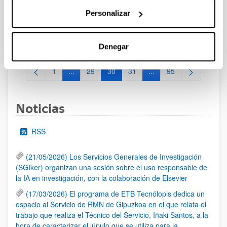
29/02/2024 Propuesta de Adjudicación de la Beca. 14/02/2024
Personalizar
Se ha publicado la Relación de solicitudes presentadas que
pasan a fase de valoración.22/01/2024-Se ha publicado la
convocatoria
Denegar
1
...
29
30
31
...
95
Página
Páginas intermedias Use TAB para desplazarse.
Página
Página
Página
Páginas intermedias Us
Página
Noticias
RSS
(21/05/2026) Los Servicios Generales de Investigación
(SGIker) organizan una sesión sobre el uso responsable de
la IA en investigación, con la colaboración de Elsevier
(17/03/2026) El programa de ETB Tecnólopis dedica un
espacio al Servicio de RMN de Gipuzkoa en el que relata el
trabajo que realiza el Técnico del Servicio, Iñaki Santos, a la
hora de caracterizar el lúpulo que se utiliza para la