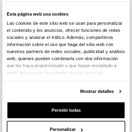
Convocatoria del Programa Posdoctoral de
Perfeccionamiento de Personal Investigador Doctor,
Esta página web usa cookies
Gobierno Vasco 2026-2029
Las cookies de este sitio web se usan para personalizar
Plazo de presentación cerrado: 19/06/2026 - 20/07/2026
el contenido y los anuncios, ofrecer funciones de redes
El plazo para la obtención del documento de compromiso
sociales y analizar el tráfico. Además, compartimos
finaliza el 15/07/2026 incluido
información sobre el uso que haga del sitio web con
nuestros partners de redes sociales, publicidad y análisis
PROYECTOS DE INVESTIGACIÓN LIDERADOS POR
web, quienes pueden combinarla con otra información
PERSONAL NOVEL (2026)
Plazo de presentación cerrado: 27/04/2026 - 18/05/2026 23:59
que les haya proporcionado o que hayan recopilado a
partir del uso que haya hecho de sus servicios.
Listado definitivo de solicitudes admitidas y excluidas para
evaluación. (01/06/2026)
Mostrar detalles
CONVOCATORIA DE AYUDAS A GRUPOS DE
INVESTIGACIÓN DE LA UPV/EHU (2026-2029).
MODALIDAD I. GRUPOS DE INVESTIGACION
Permitir todas
UNIVERSITARIOS NUEVOS
Plazo de presentación cerrado: 08/04/2026 - 27/04/2026 23:59
15/06/2026. Publicado el listado definitivo de solicitudes
Personalizar