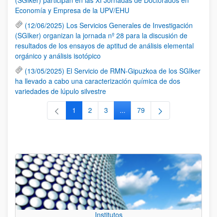
Economía y Empresa de la UPV/EHU
(12/06/2025) Los Servicios Generales de Investigación
(SGIker) organizan la jornada nº 28 para la discusión de
resultados de los ensayos de aptitud de análisis elemental
orgánico y análisis isotópico
(13/05/2025) El Servicio de RMN-Gipuzkoa de los SGIker
ha llevado a cabo una caracterización química de dos
variedades de lúpulo silvestre
1
2
3
...
79
Página
Página
Página
Páginas intermedias Use TAB 
Página
Institutos